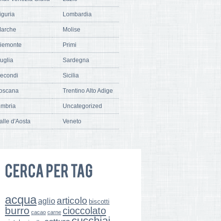
iguria
Lombardia
arche
Molise
iemonte
Primi
uglia
Sardegna
econdi
Sicilia
oscana
Trentino Alto Adige
mbria
Uncategorized
alle d'Aosta
Veneto
acqua
articolo
aglio
biscotti
burro
cioccolato
cacao
carne
cucchiai