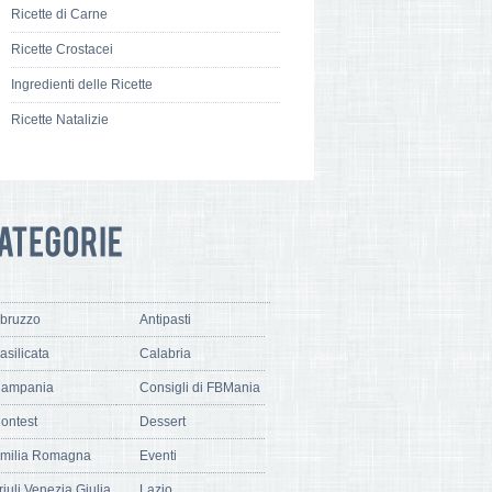
Ricette di Carne
Ricette Crostacei
Ingredienti delle Ricette
Ricette Natalizie
bruzzo
Antipasti
asilicata
Calabria
ampania
Consigli di FBMania
ontest
Dessert
milia Romagna
Eventi
riuli Venezia Giulia
Lazio