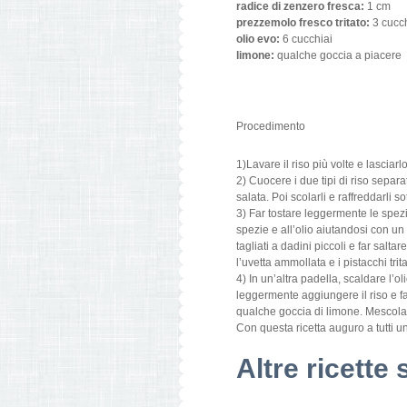
radice di zenzero fresca:
1 cm
prezzemolo fresco tritato:
3 cucch
olio evo:
6 cucchiai
limone:
qualche goccia a piacere
Procedimento
1)Lavare il riso più volte e lascia
2) Cuocere i due tipi di riso sepa
salata. Poi scolarli e raffreddarli s
3) Far tostare leggermente le spezi
spezie e all’olio aiutandosi con un
tagliati a dadini piccoli e far sal
l’uvetta ammollata e i pistacchi tr
4) In un’altra padella, scaldare l’o
leggermente aggiungere il riso e fa
qualche goccia di limone. Mescola
Con questa ricetta auguro a tutti 
Altre ricette 