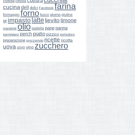
cottura
ciotola
cipolla
farina
cucina
dell
dolci
Facebook
forno
giorno
formaggio
glutine
fuoco
latte
impasto
lievito
limone
gr
olio
pane
panna
padella
mandorle
perch
piatto
pizzico
parmigiano
pomodoro
ricette
ricotta
preparazione
prezzemolo
zucchero
uova
vino
uovo