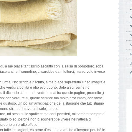
L
M
P
P
S
T
U
 modi, a me piace tantissimo asciutto con la salsa di pomodoro, roba
iace anche il semolino, ci sarebbe da rifletterci, ma sorvolo invece
V
o? Ormai l’ho scritto e riscritto, a me piace soprattutto il riso integrale
che verdura bollita e olio evo buono. Solo a scriverne ho
tutti dicendo che non lo vedrete mai tra queste pagine, prometto ;)
rso: con verdure si, quelle sempre ma molto profumato, con tante
o e gustoso. Un po’ un’anticipazione della stagione che tutti stiamo
eno si): la primavera, il sole, la luce.
erno, mi pesa sulle spalle come certi pensieri, mi sembra sempre di
liato lo so, perché non bisognerebbe vivere nell’attesa di
proprio un brutto effetto.
er tutte le stagioni, va bene d’estate ma anche d’inverno perché le