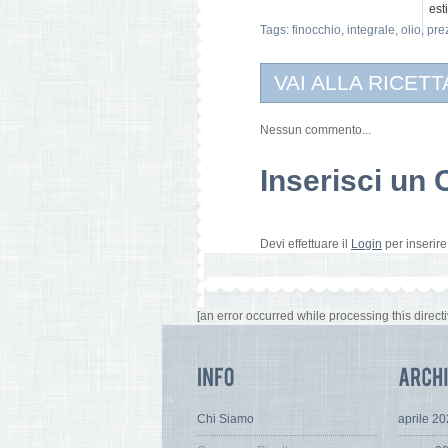
est
Tags:
finocchio
,
integrale
,
olio
,
pre
VAI ALLA RICETT
Nessun commento...
Inserisci u
Devi effettuare il
Login
per inserir
[an error occurred while processing this directi
Chi Siamo
aprile 2