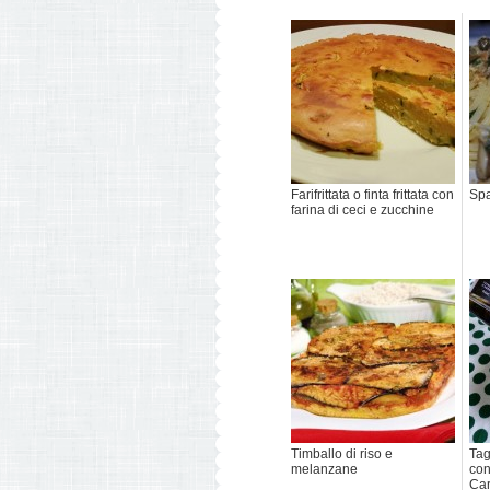
Farifrittata o finta frittata con
Spa
farina di ceci e zucchine
Timballo di riso e
Tag
melanzane
con
Car