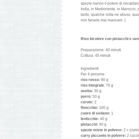
spezie hanno il potere di riscaldarci
India, in Medioriente, in Marocco,
tanto, qualche volta ne abuso, qual
non farsele mai mancare :)
Riso bicolore con pistacchi e uv
Preparazione: 40 minuti
Cottura: 45 minuti
Ingredienti
Per 4 persone
riso rosso:
90 g
riso integrale
: 70 g
uvetta:
30 g
porro:
50 g
carote:
2
finocchio:
100 g
cuore di sedano:
1
lenticchie:
40 g
pistacchi:
40 g
spezie miste in polvere:
2 c (cumi
curry piccante in polvere:
2 cucch