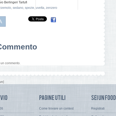
ivo Berlingeri Tartufi
zzemolo
,
sedano
,
spezie
,
uvetta
,
zenzero
A
n Commento
e un commento.
ve]
026
Come trovare un contest
Registrati