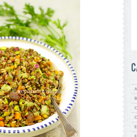
A
B
C
C
E
F