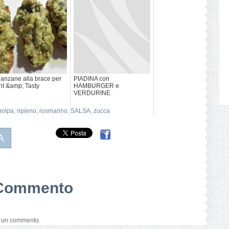
anzane alla brace per
PIADINA con
ht &amp; Tasty
HAMBURGER e
VERDURINE
polpa
,
ripieno
,
rosmarino
,
SALSA
,
zucca
A
n Commento
e un commento.