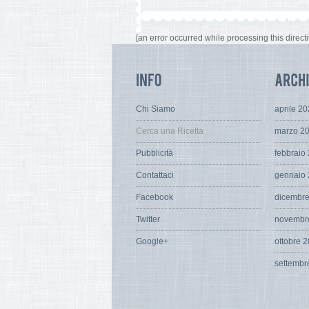
[an error occurred while processing this directi
Chi Siamo
aprile 2
Cerca una Ricetta
marzo 2
Pubblicità
febbraio
Contattaci
gennaio
Facebook
dicembr
Twitter
novembr
Google+
ottobre 
settembr