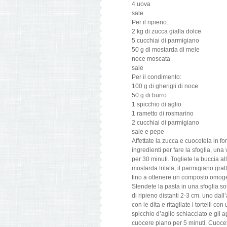
4 uova
sale
Per il ripieno:
2 kg di zucca gialla dolce
5 cucchiai di parmigiano
50 g di mostarda di mele
noce moscata
sale
Per il condimento:
100 g di gherigli di noce
50 g di burro
1 spicchio di aglio
1 rametto di rosmarino
2 cucchiai di parmigiano
sale e pepe
Affettate la zucca e cuocetela in fo
ingredienti per fare la sfoglia, una
per 30 minuti. Togliete la buccia 
mostarda tritata, il parmigiano gra
fino a ottenere un composto omoge
Stendete la pasta in una sfoglia sot
di ripieno distanti 2-3 cm. uno dall
con le dita e ritagliate i tortelli co
spicchio d’aglio schiacciato e gli ag
cuocere piano per 5 minuti. Cuocete