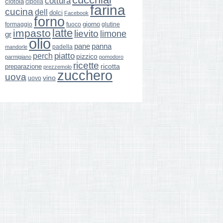
cottura
ciotola
cipolla
farina
cucina
dell
dolci
Facebook
forno
giorno
formaggio
glutine
fuoco
latte
impasto
lievito
limone
gr
olio
pane
panna
padella
mandorle
perch
piatto
pizzico
parmigiano
pomodoro
ricette
ricotta
preparazione
prezzemolo
zucchero
uova
vino
uovo