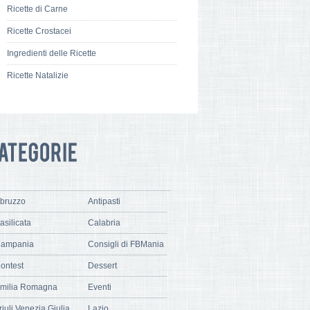
Ricette di Carne
Ricette Crostacei
Ingredienti delle Ricette
Ricette Natalizie
bruzzo
Antipasti
asilicata
Calabria
ampania
Consigli di FBMania
ontest
Dessert
milia Romagna
Eventi
riuli Venezia Giulia
Lazio