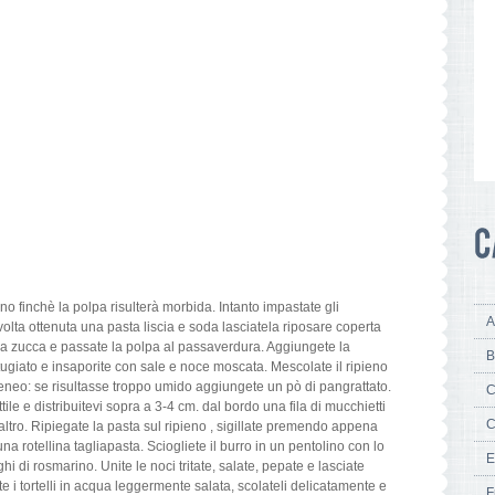
rno finchè la polpa risulterà morbida. Intanto impastate gli
A
 volta ottenuta una pasta liscia e soda lasciatela riposare coperta
alla zucca e passate la polpa al passaverdura. Aggiungete la
B
ttugiato e insaporite con sale e noce moscata. Mescolate il ripieno
neo: se risultasse troppo umido aggiungete un pò di pangrattato.
C
tile e distribuitevi sopra a 3-4 cm. dal bordo una fila di mucchietti
C
’altro. Ripiegate la pasta sul ripieno , sigillate premendo appena
n una rotellina tagliapasta. Sciogliete il burro in un pentolino con lo
E
hi di rosmarino. Unite le noci tritate, salate, pepate e lasciate
 i tortelli in acqua leggermente salata, scolateli delicatamente e
F