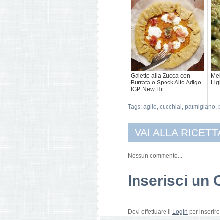
Galette alla Zucca con
Mel
Burrata e Speck Alto Adige
Lig
IGP. New Hit.
Tags:
aglio
,
cucchiai
,
parmigiano
,
VAI ALLA RICETT
Nessun commento...
Inserisci u
Devi effettuare il
Login
per inserir