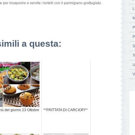
per insaporire e servite i tortelli con il parmigiano grattugiato.
L
M
P
P
simili a questa:
S
T
U
V
ù del giorno 23 Ottobre
**FRITTATA DI CARCIOFI**