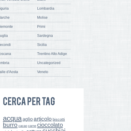
iguria
Lombardia
arche
Molise
iemonte
Primi
uglia
Sardegna
econdi
Sicilia
oscana
Trentino Alto Adige
mbria
Uncategorized
alle d'Aosta
Veneto
acqua
articolo
aglio
biscotti
burro
cioccolato
cacao
carne
cucchiai