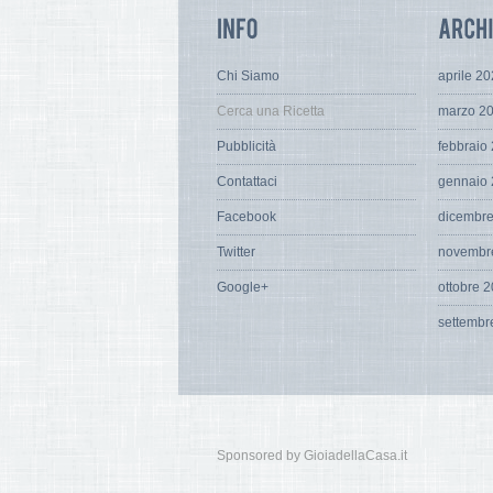
Chi Siamo
aprile 2
Cerca una Ricetta
marzo 2
Pubblicità
febbraio
Contattaci
gennaio
Facebook
dicembr
Twitter
novembr
Google+
ottobre 
settembr
Sponsored by GioiadellaCasa.it