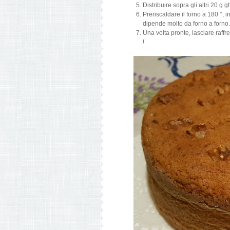
Distribuire sopra gli altri 20 g 
Preriscaldare il forno a 180 °, 
dipende molto da forno a forno.
Una volta pronte, lasciare raff
!