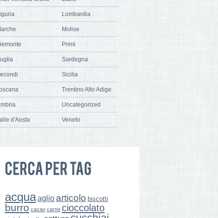
iguria
Lombardia
arche
Molise
iemonte
Primi
uglia
Sardegna
econdi
Sicilia
oscana
Trentino Alto Adige
mbria
Uncategorized
alle d'Aosta
Veneto
acqua
articolo
aglio
biscotti
burro
cioccolato
cacao
carne
cucchiai