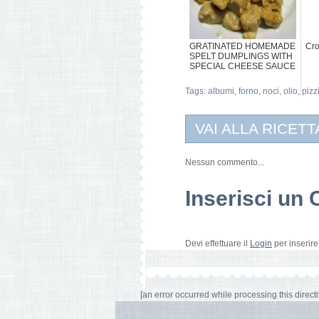
GRATINATED HOMEMADE
Cro
SPELT DUMPLINGS WITH
SPECIAL CHEESE SAUCE
Tags:
albumi
,
forno
,
noci
,
olio
,
pizz
VAI ALLA RICETT
Nessun commento...
Inserisci u
Devi effettuare il
Login
per inserir
[an error occurred while processing this directi