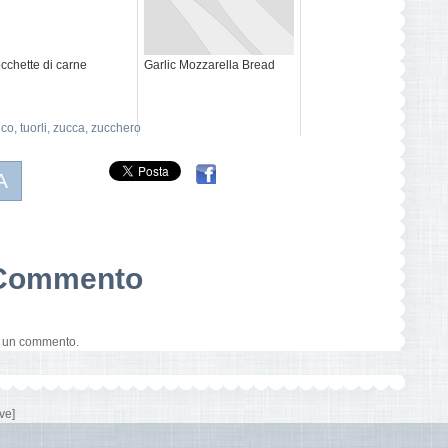
cchette di carne
Garlic Mozzarella Bread
ico
,
tuorli
,
zucca
,
zucchero
A
n Commento
e un commento.
ve]