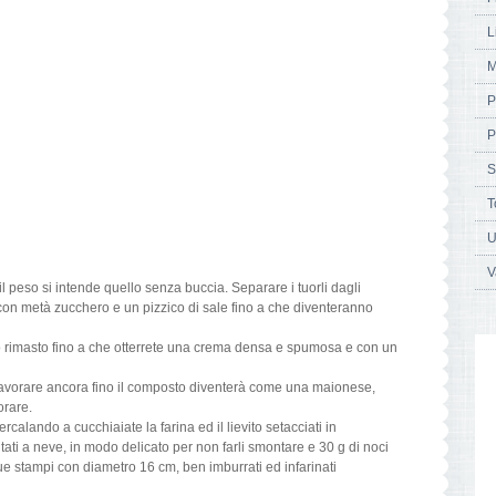
L
M
P
P
S
T
U
V
il peso si intende quello senza buccia. Separare i tuorli dagli
con metà zucchero e un pizzico di sale fino a che diventeranno
ro rimasto fino a che otterrete una crema densa e spumosa e con un
, lavorare ancora fino il composto diventerà come una maionese,
orare.
alando a cucchiaiate la farina ed il lievito setacciati in
ti a neve, in modo delicato per non farli smontare e 30 g di noci
due stampi con diametro 16 cm, ben imburrati ed infarinati