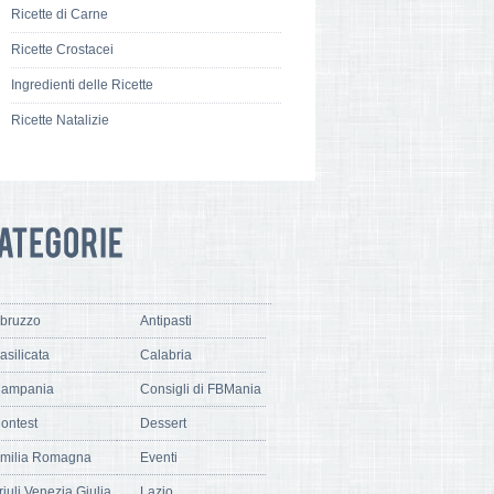
Ricette di Carne
Ricette Crostacei
Ingredienti delle Ricette
Ricette Natalizie
bruzzo
Antipasti
asilicata
Calabria
ampania
Consigli di FBMania
ontest
Dessert
milia Romagna
Eventi
riuli Venezia Giulia
Lazio