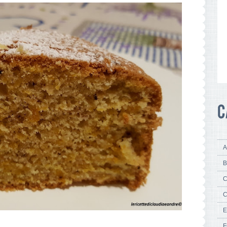
A
B
C
C
E
F