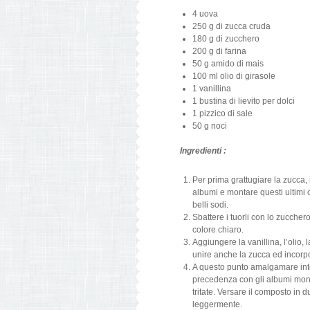
4 uova
250 g di zucca cruda
180 g di zucchero
200 g di farina
50 g amido di mais
100 ml olio di girasole
1 vanillina
1 bustina di lievito per dolci
1 pizzico di sale
50 g noci
Ingredienti :
Per prima grattugiare la zucca, 
albumi e montare questi ultimi 
belli sodi.
Sbattere i tuorli con lo zucche
colore chiaro.
Aggiungere la vanillina, l’olio
unire anche la zucca ed incorp
A questo punto amalgamare interc
precedenza con gli albumi monta
tritate. Versare il composto in 
leggermente.