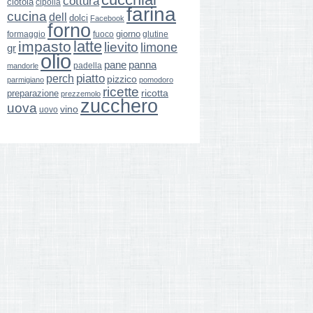
cottura
ciotola
cipolla
farina
cucina
dell
dolci
Facebook
forno
giorno
formaggio
glutine
fuoco
latte
impasto
lievito
limone
gr
olio
pane
panna
padella
mandorle
perch
piatto
pizzico
parmigiano
pomodoro
ricette
ricotta
preparazione
prezzemolo
zucchero
uova
vino
uovo