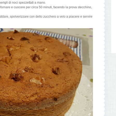
gherigli di noci spezzettati a mano.
infornare e cuocere per circa 50 minuti, facendo la prova stecchino,
reddare, spolverizzare con dello zucchero a velo a piacere e servire