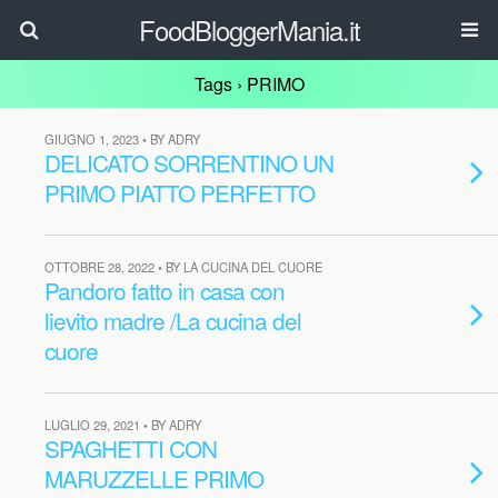
FoodBloggerMania.it
Tags › PRIMO
GIUGNO 1, 2023 • BY ADRY
DELICATO SORRENTINO UN
PRIMO PIATTO PERFETTO
OTTOBRE 28, 2022 • BY LA CUCINA DEL CUORE
Pandoro fatto in casa con
lievito madre /La cucina del
cuore
LUGLIO 29, 2021 • BY ADRY
SPAGHETTI CON
MARUZZELLE PRIMO