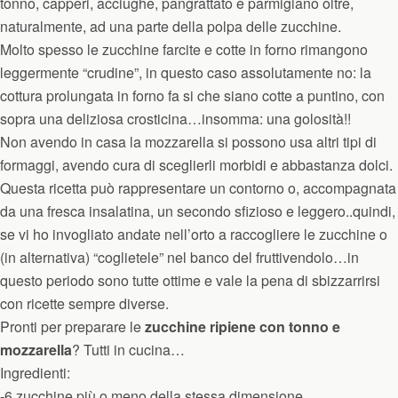
tonno, capperi, acciughe, pangrattato e parmigiano oltre,
naturalmente, ad una parte della polpa delle zucchine.
Molto spesso le zucchine farcite e cotte in forno rimangono
leggermente “crudine”, in questo caso assolutamente no: la
cottura prolungata in forno fa si che siano cotte a puntino, con
sopra una deliziosa crosticina…insomma: una golosità!!
Non avendo in casa la mozzarella si possono usa altri tipi di
formaggi, avendo cura di sceglierli morbidi e abbastanza dolci.
Questa ricetta può rappresentare un contorno o, accompagnata
da una fresca insalatina, un secondo sfizioso e leggero..quindi,
se vi ho invogliato andate nell’orto a raccogliere le zucchine o
(in alternativa) “coglietele” nel banco del fruttivendolo…in
questo periodo sono tutte ottime e vale la pena di sbizzarrirsi
con ricette sempre diverse.
Pronti per preparare le
zucchine ripiene con tonno e
mozzarella
? Tutti in cucina…
Ingredienti:
-6 zucchine più o meno della stessa dimensione