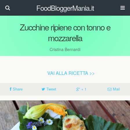
FoodBloggerMania.it
Zucchine ripiene con tonno e
mozzarella
Cristina Bernardi
VAI ALLA RICETTA >>
Share
Tweet
+ 1
Mail