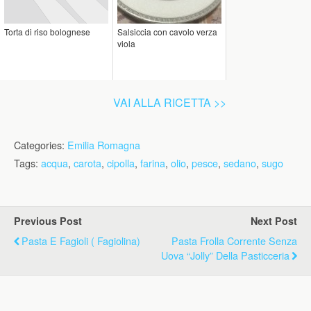
Torta di riso bolognese
Salsiccia con cavolo verza
viola
VAI ALLA RICETTA >>
Categories:
Emilia Romagna
Tags:
acqua
,
carota
,
cipolla
,
farina
,
olio
,
pesce
,
sedano
,
sugo
Previous Post
Next Post
Pasta E Fagioli ( Fagiolina)
Pasta Frolla Corrente Senza
Uova “jolly” Della Pasticceria