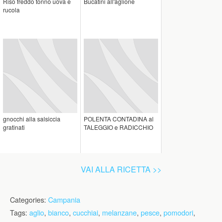
Riso freddo tonno uova e
Bucatini all'aglione
rucola
gnocchi alla salsiccia
POLENTA CONTADINA al
gratinati
TALEGGIO e RADICCHIO
VAI ALLA RICETTA >>
Categories:
Campania
Tags:
aglio
,
bianco
,
cucchiai
,
melanzane
,
pesce
,
pomodori
,