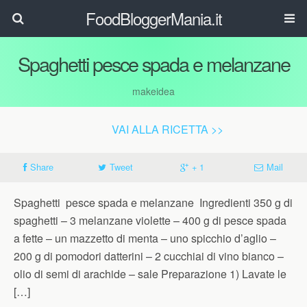
FoodBloggerMania.it
Spaghetti pesce spada e melanzane
makeidea
VAI ALLA RICETTA >>
Share
Tweet
+ 1
Mail
Spaghetti pesce spada e melanzane Ingredienti 350 g di
spaghetti – 3 melanzane violette – 400 g di pesce spada
a fette – un mazzetto di menta – uno spicchio d’aglio –
200 g di pomodori datterini – 2 cucchiai di vino bianco –
olio di semi di arachide – sale Preparazione 1) Lavate le
[…]