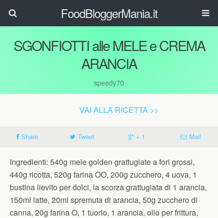
FoodBloggerMania.it
SGONFIOTTI alle MELE e CREMA
ARANCIA
speedy70
VAI ALLA RICETTA >>
Share
Tweet
+ 1
Mail
Ingredienti: 540g mele golden grattugiate a fori grossi,
440g ricotta, 520g farina OO, 200g zucchero, 4 uova, 1
bustina lievito per dolci, la scorza grattugiata di 1 arancia,
150ml latte, 20ml spremuta di arancia, 50g zucchero di
canna, 20g farina O, 1 tuorlo, 1 arancia, olio per frittura,