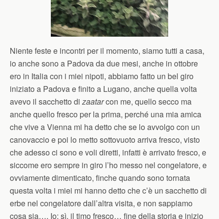
Niente feste e incontri per il momento, siamo tutti a casa,
io anche sono a Padova da due mesi, anche in ottobre
ero in Italia con i miei nipoti, abbiamo fatto un bel giro
iniziato a Padova e finito a Lugano, anche quella volta
avevo il sacchetto di
zaatar
con me, quello secco ma
anche quello fresco per la prima, perché una mia amica
che vive a Vienna mi ha detto che se lo avvolgo con un
canovaccio e poi lo metto sottovuoto arriva fresco, visto
che adesso ci sono e voli diretti, infatti è arrivato fresco, e
siccome ero sempre in giro l’ho messo nel congelatore, e
ovviamente dimenticato, finche quando sono tornata
questa volta i miei mi hanno detto che c’è un sacchetto di
erbe nel congelatore dall’altra visita, e non sappiamo
cosa sia…. Io: sì, il timo fresco… fine della storia e inizio