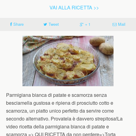
VAI ALLA RICETTA >>
Share
Tweet
+ 1
Mail
Parmigiana bianca di patate e scamorza senza
besciamella gustosa e ripiena di prosciutto cotto e
scamorza, un piatto unico perfetto da servire come
secondo alternativo. Provatela è davvero strepitosa!La
video ricetta della parmigiana bianca di patate e
scamorza => QUI RICETTA da non perdere=>Torta