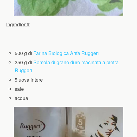
Ingredienti:
500 g di
Farina Biologica Arifa Ruggeri
250 g di
Semola di grano duro macinata a pietra
Ruggeri
5 uova intere
sale
acqua