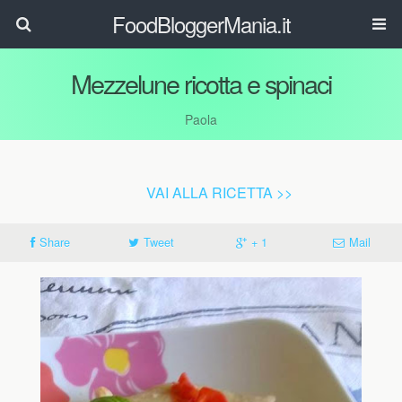
FoodBloggerMania.it
Mezzelune ricotta e spinaci
Paola
VAI ALLA RICETTA >>
Share
Tweet
+ 1
Mail