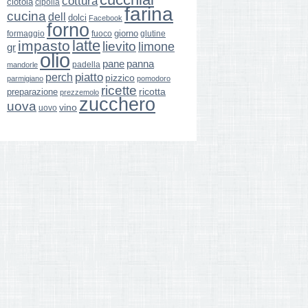
cottura
ciotola
cipolla
farina
cucina
dell
dolci
Facebook
forno
giorno
formaggio
glutine
fuoco
latte
impasto
lievito
limone
gr
olio
pane
panna
padella
mandorle
perch
piatto
pizzico
parmigiano
pomodoro
ricette
ricotta
preparazione
prezzemolo
zucchero
uova
vino
uovo