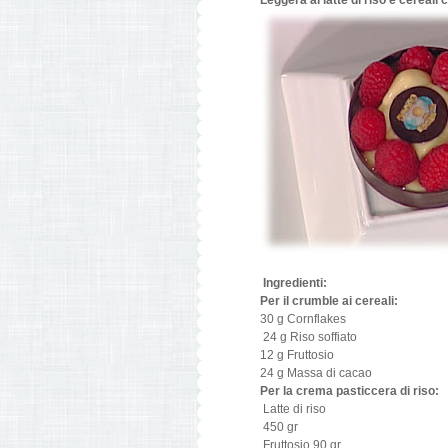
Leggera al latte di riso e cereali 
Ingredienti:
Per il crumble ai cereali:
30 g Cornflakes
24 g Riso soffiato
12 g Fruttosio
24 g Massa di cacao
Per la crema pasticcera di riso:
Latte di riso
450 gr
Fruttosio 90 gr