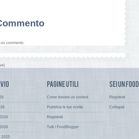
n Commento
e un commento.
ve]
026
Come trovare un contest
Registrati
026
Pubblica le tue ricette
Collegati
 2026
Registrati
 2026
Tutti i FoodBlogger
e 2025