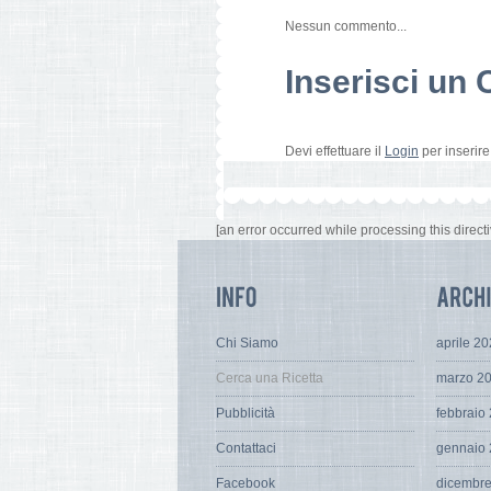
Nessun commento...
Inserisci u
Devi effettuare il
Login
per inserir
[an error occurred while processing this directi
Chi Siamo
aprile 2
Cerca una Ricetta
marzo 2
Pubblicità
febbraio
Contattaci
gennaio
Facebook
dicembr