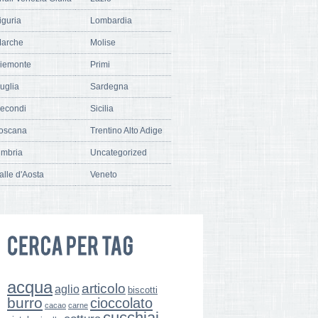
iguria
Lombardia
arche
Molise
iemonte
Primi
uglia
Sardegna
econdi
Sicilia
oscana
Trentino Alto Adige
mbria
Uncategorized
alle d'Aosta
Veneto
acqua
articolo
aglio
biscotti
burro
cioccolato
cacao
carne
cucchiai