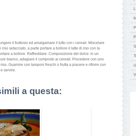
L
M
P
P
ngere il fruttosio ed amalgamare il tutto con i cereali. Miscelare
S
 di riso setacciato, a parte portare a bollore il latte di riso con la
portare a bollore. Raffreddare. Composizione del dolce: in un
T
pure bianco, adagiare il composto ai cereali. Procedere con uno
 riso. Guarnire con lamponi freschi o frutta a piacere e rifinire con
U
e servire.
V
simili a questa: