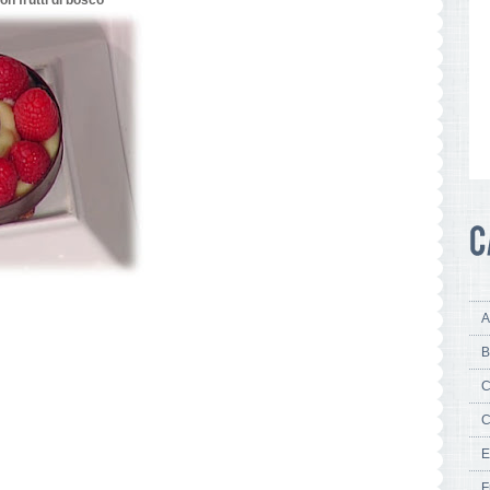
con frutti di bosco
A
B
C
C
E
F