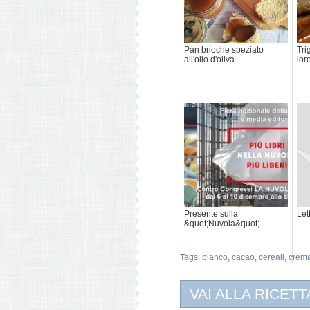
Pan brioche speziato
Tri
all'olio d'oliva
loro
Presente sulla
Let
&quot;Nuvola&quot;
Tags:
bianco
,
cacao
,
cereali
,
crema
VAI ALLA RICETT