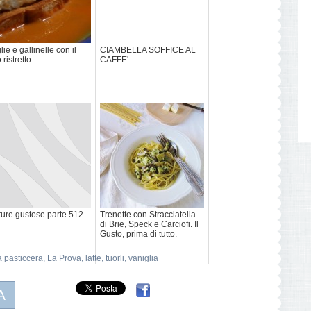
glie e gallinelle con il
CIAMBELLA SOFFICE AL
 ristretto
CAFFE'
ture gustose parte 512
Trenette con Stracciatella
di Brie, Speck e Carciofi. Il
Gusto, prima di tutto.
 pasticcera
,
La Prova
,
latte
,
tuorli
,
vaniglia
A