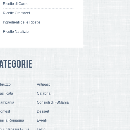
Ricette di Carne
Ricette Crostacei
Ingredienti delle Ricette
Ricette Natalizie
bruzzo
Antipasti
asilicata
Calabria
ampania
Consigli di FBMania
ontest
Dessert
milia Romagna
Eventi
riuli Venezia Giulia
Lazio