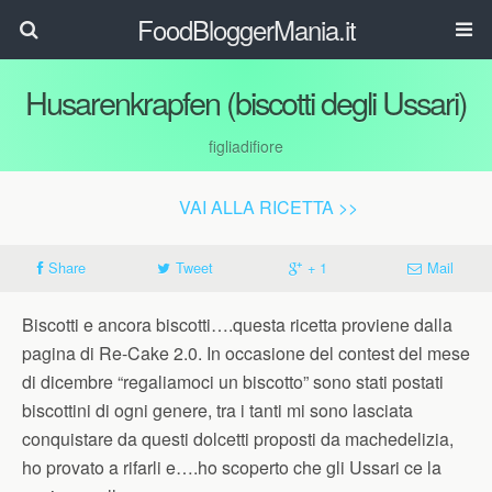
FoodBloggerMania.it
Husarenkrapfen (biscotti degli Ussari)
figliadifiore
VAI ALLA RICETTA >>
Share
Tweet
+ 1
Mail
Biscotti e ancora biscotti….questa ricetta proviene dalla
pagina di Re-Cake 2.0. In occasione del contest del mese
di dicembre “regaliamoci un biscotto” sono stati postati
biscottini di ogni genere, tra i tanti mi sono lasciata
conquistare da questi dolcetti proposti da machedelizia,
ho provato a rifarli e….ho scoperto che gli Ussari ce la