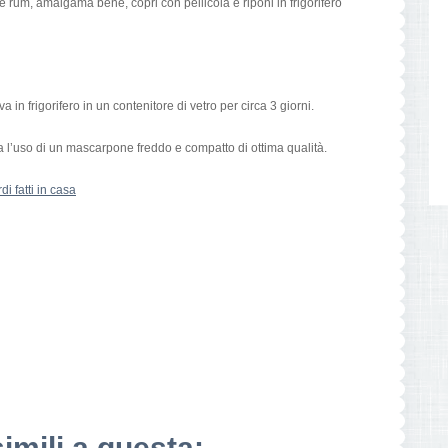
 rum, amalgama bene, copri con pellicola e riponi in frigorifero
in frigorifero in un contenitore di vetro per circa 3 giorni.
lia l’uso di un mascarpone freddo e compatto di ottima qualità.
di fatti in casa
simili a questa: