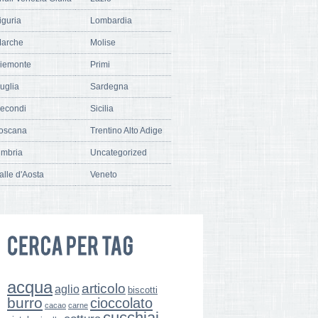
iguria
Lombardia
arche
Molise
iemonte
Primi
uglia
Sardegna
econdi
Sicilia
oscana
Trentino Alto Adige
mbria
Uncategorized
alle d'Aosta
Veneto
acqua
articolo
aglio
biscotti
burro
cioccolato
cacao
carne
cucchiai