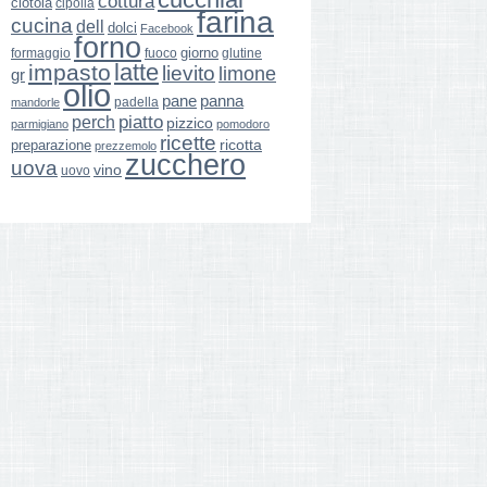
cottura
ciotola
cipolla
farina
cucina
dell
dolci
Facebook
forno
giorno
formaggio
glutine
fuoco
latte
impasto
lievito
limone
gr
olio
pane
panna
padella
mandorle
perch
piatto
pizzico
parmigiano
pomodoro
ricette
ricotta
preparazione
prezzemolo
zucchero
uova
vino
uovo