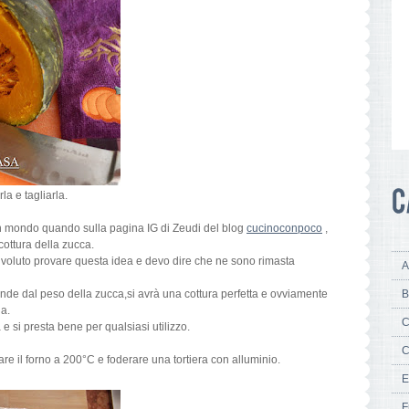
la e tagliarla.
un mondo quando sulla pagina IG di Zeudi del blog
cucinoconpoco
,
cottura della zucca.
 voluto provare questa idea e devo dire che ne sono rimasta
A
ende dal peso della zucca,si avrà una cottura perfetta e ovviamente
B
la.
C
 e si presta bene per qualsiasi utilizzo.
C
re il forno a 200°C e foderare una tortiera con alluminio.
E
F