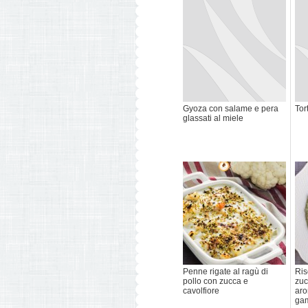
Gyoza con salame e pera
Tor
glassati al miele
Penne rigate al ragù di
Ris
pollo con zucca e
zuc
cavolfiore
aro
ga