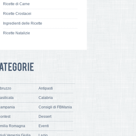
Ricette di Carne
Ricette Crostacei
Ingredienti delle Ricette
Ricette Natalizie
bruzzo
Antipasti
asilicata
Calabria
ampania
Consigli di FBMania
ontest
Dessert
milia Romagna
Eventi
riuli Venezia Giulia
Lazio