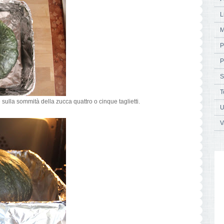
L
M
P
P
S
T
 sulla sommità della zucca quattro o cinque taglietti.
U
V