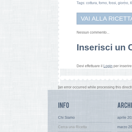
Tags:
cottura
,
forno
,
fossi
,
giorno
,
I
VAI ALLA RICETT
Nessun commento...
Inserisci u
Devi effettuare il
Login
per inserir
[an error occurred while processing this directi
Chi Siamo
aprile 2
Cerca una Ricetta
marzo 2