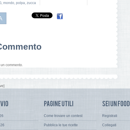
G
,
mondo
,
polpa
,
zucca
A
n Commento
e un commento.
ve]
026
Come trovare un contest
Registrati
026
Pubblica le tue ricette
Collegati