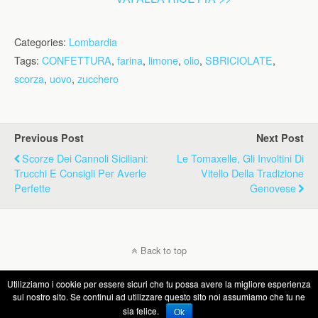
Categories:
Lombardia
Tags:
CONFETTURA
,
farina
,
limone
,
olio
,
SBRICIOLATE
,
scorza
,
uovo
,
zucchero
Previous Post
Next Post
Scorze Dei Cannoli Siciliani:
Le Tomaxelle, Gli Involtini Di
Trucchi E Consigli Per Averle
Vitello Della Tradizione
Perfette
Genovese
Back to top
Utilizziamo i cookie per essere sicuri che tu possa avere la migliore esperienza
Mobile
Desktop
sul nostro sito. Se continui ad utilizzare questo sito noi assumiamo che tu ne
sia felice.
Ok