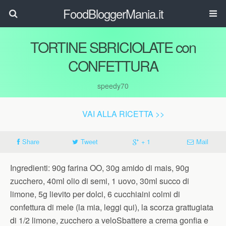
FoodBloggerMania.it
TORTINE SBRICIOLATE con
CONFETTURA
speedy70
VAI ALLA RICETTA >>
Share
Tweet
+ 1
Mail
Ingredienti: 90g farina OO, 30g amido di mais, 90g
zucchero, 40ml olio di semi, 1 uovo, 30ml succo di
limone, 5g lievito per dolci, 6 cucchiaini colmi di
confettura di mele (la mia, leggi qui), la scorza grattugiata
di 1/2 limone, zucchero a veloSbattere a crema gonfia e