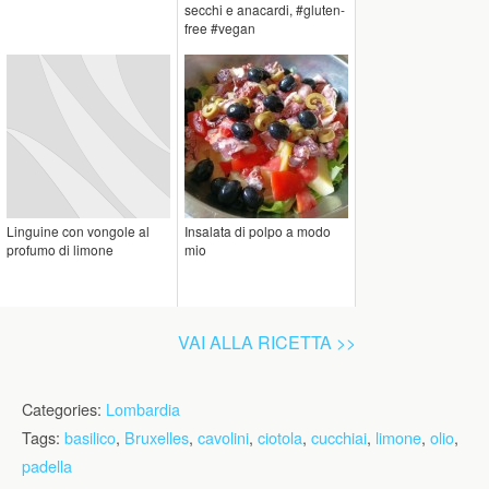
secchi e anacardi, #gluten-
free #vegan
Linguine con vongole al
Insalata di polpo a modo
profumo di limone
mio
VAI ALLA RICETTA >>
Categories:
Lombardia
Tags:
basilico
,
Bruxelles
,
cavolini
,
ciotola
,
cucchiai
,
limone
,
olio
,
padella