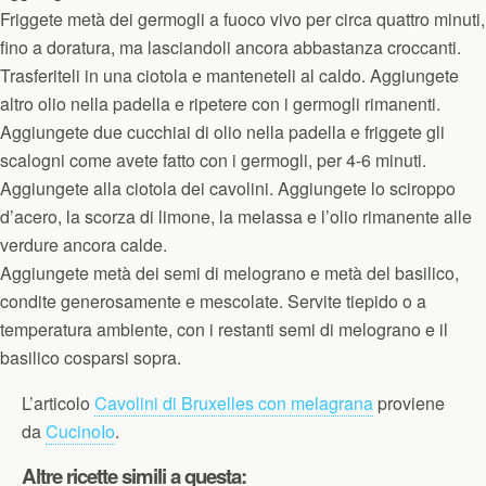
Friggete metà dei germogli a fuoco vivo per circa quattro minuti,
fino a doratura, ma lasciandoli ancora abbastanza croccanti.
Trasferiteli in una ciotola e manteneteli al caldo. Aggiungete
altro olio nella padella e ripetere con i germogli rimanenti.
Aggiungete due cucchiai di olio nella padella e friggete gli
scalogni come avete fatto con i germogli, per 4-6 minuti.
Aggiungete alla ciotola dei cavolini. Aggiungete lo sciroppo
d’acero, la scorza di limone, la melassa e l’olio rimanente alle
verdure ancora calde.
Aggiungete metà dei semi di melograno e metà del basilico,
condite generosamente e mescolate. Servite tiepido o a
temperatura ambiente, con i restanti semi di melograno e il
basilico cosparsi sopra.
L’articolo
Cavolini di Bruxelles con melagrana
proviene
da
CucinoIo
.
Altre ricette simili a questa: