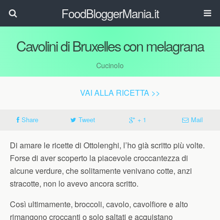
FoodBloggerMania.it
Cavolini di Bruxelles con melagrana
CucinoIo
VAI ALLA RICETTA >>
Share
Tweet
+ 1
Mail
D
i amare le ricette di Ottolenghi, l’ho già scritto più volte.
Forse di aver scoperto la piacevole croccantezza di
alcune verdure, che solitamente venivano cotte, anzi
stracotte, non lo avevo ancora scritto.
Così ultimamente, broccoli, cavolo, cavolfiore e alto
rimangono croccanti o solo saltati e acquistano