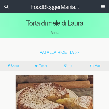
FoodBloggerMania.it
Torta di mele di Laura
Anna
VAI ALLA RICETTA >>
Share
Tweet
+ 1
Mail