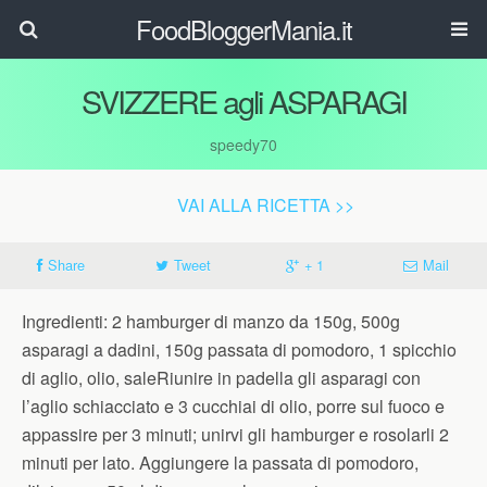
FoodBloggerMania.it
SVIZZERE agli ASPARAGI
speedy70
VAI ALLA RICETTA >>
Share
Tweet
+ 1
Mail
Ingredienti: 2 hamburger di manzo da 150g, 500g
asparagi a dadini, 150g passata di pomodoro, 1 spicchio
di aglio, olio, saleRiunire in padella gli asparagi con
l’aglio schiacciato e 3 cucchiai di olio, porre sul fuoco e
appassire per 3 minuti; unirvi gli hamburger e rosolarli 2
minuti per lato. Aggiungere la passata di pomodoro,