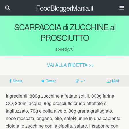
FoodBloggerMania.it
SCARPACCIA di ZUCCHINE al
PROSCIUTTO
speedy70
VAI ALLA RICETTA >>
Share
Tweet
+ 1
Mail
Ingredienti: 800g zucchine affettate sottili, 300g farina
OO, 300ml acqua, 90g prosciutto crudo affettato e
tagliuzzato, 70g cipolla a velo, 30g grana grattugiato,
noce moscata, origano, olio, saleRiunire in una capiente
ciotola le zucchine con la cipolla, salare, insaporire con