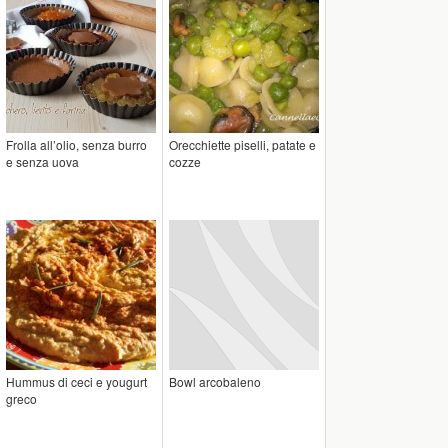
Frolla all’olio, senza burro
Orecchiette piselli, patate e
e senza uova
cozze
Hummus di ceci e yougurt
Bowl arcobaleno
greco