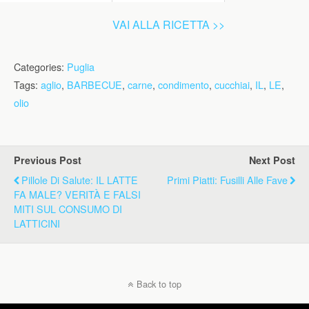
VAI ALLA RICETTA >>
Categories:
Puglia
Tags:
aglio
,
BARBECUE
,
carne
,
condimento
,
cucchiai
,
IL
,
LE
,
olio
Previous Post
Next Post
Pillole Di Salute: IL LATTE
Primi Piatti: Fusilli Alle Fave
FA MALE? VERITÀ E FALSI
MITI SUL CONSUMO DI
LATTICINI
Back to top