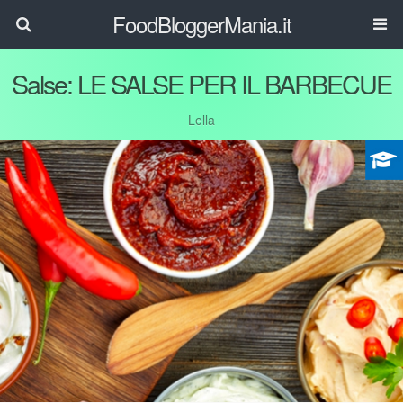
FoodBloggerMania.it
Salse: LE SALSE PER IL BARBECUE
Lella