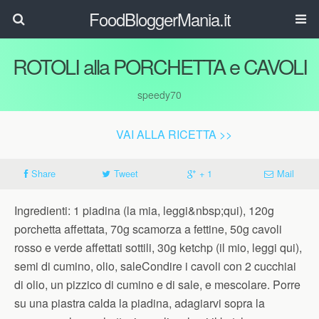
FoodBloggerMania.it
ROTOLI alla PORCHETTA e CAVOLI
speedy70
VAI ALLA RICETTA >>
Share
Tweet
+ 1
Mail
Ingredienti: 1 piadina (la mia, leggi&nbsp;qui), 120g
porchetta affettata, 70g scamorza a fettine, 50g cavoli
rosso e verde affettati sottili, 30g ketchp (il mio, leggi qui),
semi di cumino, olio, saleCondire i cavoli con 2 cucchiai
di olio, un pizzico di cumino e di sale, e mescolare. Porre
su una piastra calda la piadina, adagiarvi sopra la