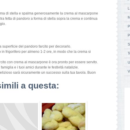
L
forma di stella e spalma generosamente la crema al mascarpone
M
ltra fetta di pandoro a forma di stella sopra la crema e continua
gio.
P
P
S
a superficie del pandoro farcito per decorarlo.
o in frigorifero per almeno 1-2 ore, in modo che la crema si
T
 farcito con crema al mascarpone è ora pronto per essere servito.
U
famiglia e i tuoi amici durante le festività natalizie.
V
 delizioso sarà sicuramente un successo sulla tua tavola. Buon
simili a questa: