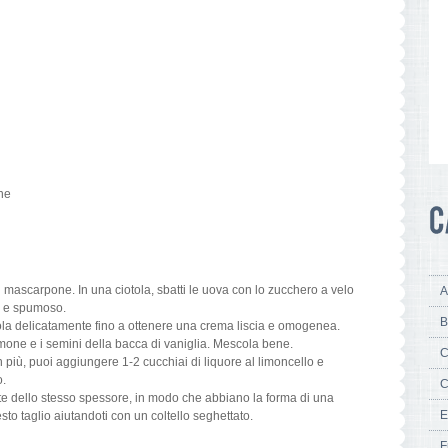
ne
 mascarpone. In una ciotola, sbatti le uova con lo zucchero a velo
A
o e spumoso.
B
la delicatamente fino a ottenere una crema liscia e omogenea.
imone e i semini della bacca di vaniglia. Mescola bene.
C
n più, puoi aggiungere 1-2 cucchiai di liquore al limoncello e
o.
C
ette dello stesso spessore, in modo che abbiano la forma di una
E
sto taglio aiutandoti con un coltello seghettato.
F