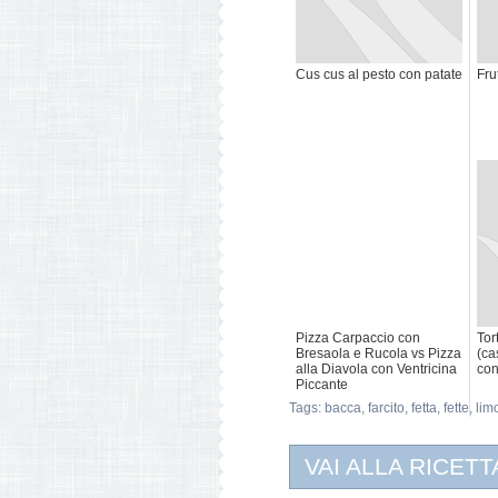
Cus cus al pesto con patate
Fru
Pizza Carpaccio con
Tor
Bresaola e Rucola vs Pizza
(ca
alla Diavola con Ventricina
con
Piccante
Tags:
bacca
,
farcito
,
fetta
,
fette
,
lim
VAI ALLA RICETT