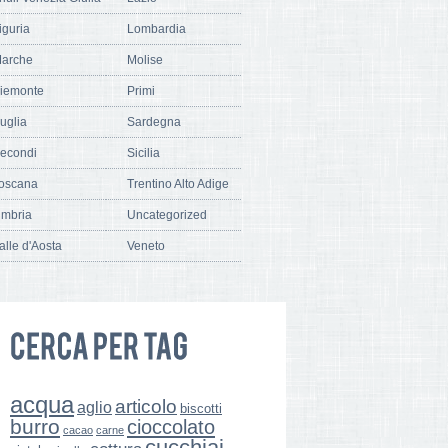
iguria
Lombardia
arche
Molise
iemonte
Primi
uglia
Sardegna
econdi
Sicilia
oscana
Trentino Alto Adige
mbria
Uncategorized
alle d'Aosta
Veneto
acqua
articolo
aglio
biscotti
burro
cioccolato
cacao
carne
cucchiai