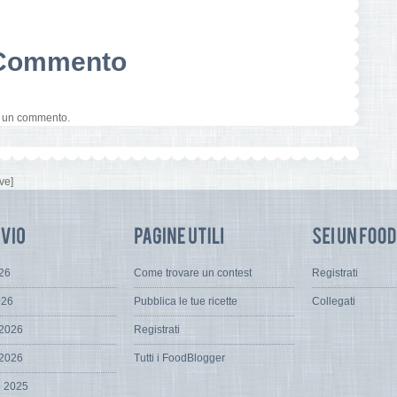
n Commento
e un commento.
ve]
026
Come trovare un contest
Registrati
026
Pubblica le tue ricette
Collegati
 2026
Registrati
 2026
Tutti i FoodBlogger
e 2025