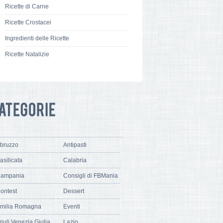
Ricette di Carne
Ricette Crostacei
Ingredienti delle Ricette
Ricette Natalizie
bruzzo
Antipasti
asilicata
Calabria
ampania
Consigli di FBMania
ontest
Dessert
milia Romagna
Eventi
riuli Venezia Giulia
Lazio