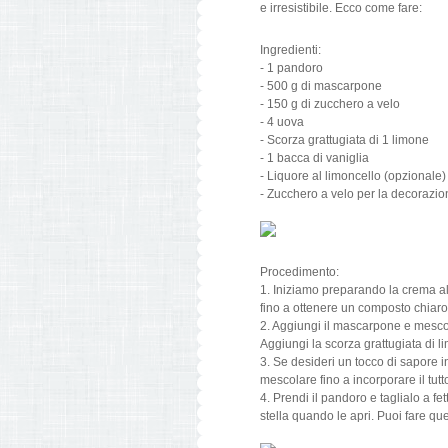
e irresistibile. Ecco come fare:
Ingredienti:
- 1 pandoro
- 500 g di mascarpone
- 150 g di zucchero a velo
- 4 uova
- Scorza grattugiata di 1 limone
- 1 bacca di vaniglia
- Liquore al limoncello (opzionale)
- Zucchero a velo per la decorazio
Procedimento:
1. Iniziamo preparando la crema al
fino a ottenere un composto chiar
2. Aggiungi il mascarpone e mesco
Aggiungi la scorza grattugiata di l
3. Se desideri un tocco di sapore i
mescolare fino a incorporare il tutt
4. Prendi il pandoro e taglialo a f
stella quando le apri. Puoi fare que