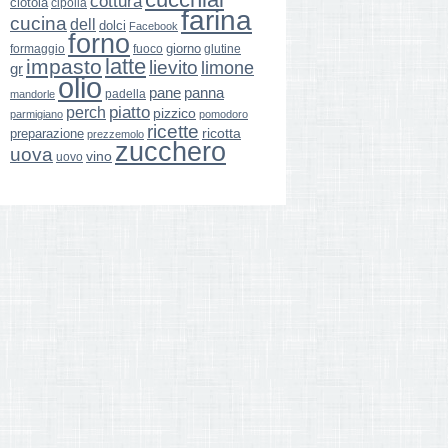
cottura
ciotola
cipolla
farina
cucina
dell
dolci
Facebook
forno
giorno
formaggio
glutine
fuoco
latte
impasto
lievito
limone
gr
olio
pane
panna
padella
mandorle
perch
piatto
pizzico
parmigiano
pomodoro
ricette
ricotta
preparazione
prezzemolo
zucchero
uova
vino
uovo