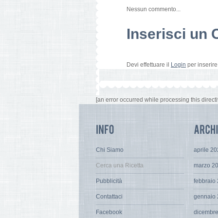
Nessun commento...
Inserisci u
Devi effettuare il
Login
per inserir
[an error occurred while processing this directi
Chi Siamo
aprile 2
Cerca una Ricetta
marzo 2
Pubblicità
febbraio
Contattaci
gennaio
Facebook
dicembr