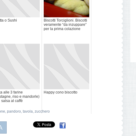
tta o Sushi
Biscotti Torciglioni. Biscotti
veramente “da inzuppare”
per la prima colazione
ta alle 3 farine
Happy cono biscotto
stagne, riso e mandorle)
 salsa al caffè
one
,
pandoro
,
tavola
,
zucchero
A