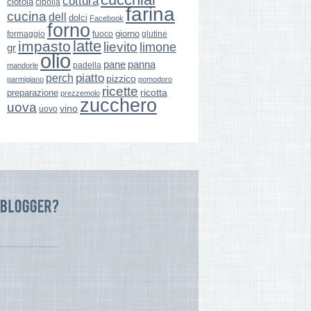
cottura
ciotola
cipolla
farina
cucina
dell
dolci
Facebook
forno
giorno
formaggio
glutine
fuoco
latte
impasto
lievito
limone
gr
olio
pane
panna
padella
mandorle
perch
piatto
pizzico
parmigiano
pomodoro
ricette
ricotta
preparazione
prezzemolo
zucchero
uova
vino
uovo