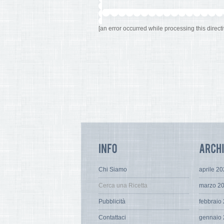
[an error occurred while processing this directi
Chi Siamo
aprile 2
Cerca una Ricetta
marzo 2
Pubblicità
febbraio
Contattaci
gennaio