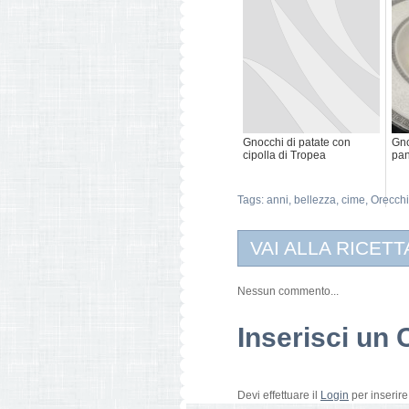
Gnocchi di patate con
Gno
cipolla di Tropea
pan
Tags:
anni
,
bellezza
,
cime
,
Orecchi
VAI ALLA RICETT
Nessun commento...
Inserisci u
Devi effettuare il
Login
per inserir