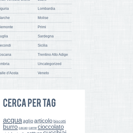
iguria
Lombardia
arche
Molise
iemonte
Primi
uglia
Sardegna
econdi
Sicilia
oscana
Trentino Alto Adige
mbria
Uncategorized
alle d'Aosta
Veneto
acqua
articolo
aglio
biscotti
burro
cioccolato
cacao
carne
cucchiai