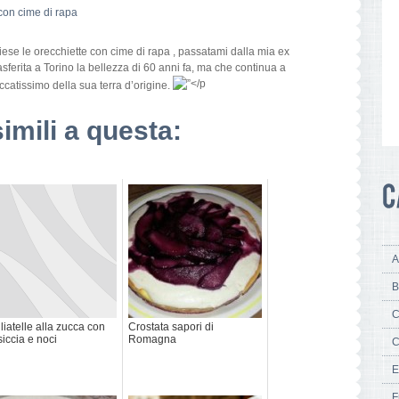
liese le orecchiette con cime di rapa , passatami dalla mia ex
asferita a Torino la bellezza di 60 anni fa, ma che continua a
catissimo della sua terra d’origine.
simili a questa:
A
B
C
liatelle alla zucca con
Crostata sapori di
siccia e noci
Romagna
C
E
F