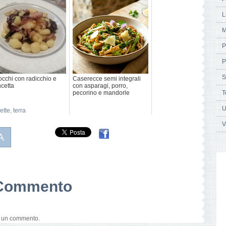
L
M
P
P
S
cchi con radicchio e
Caserecce semi integrali
cetta
con asparagi, porro,
pecorino e mandorle
T
U
ette
,
terra
V
A
n Commento
e un commento.