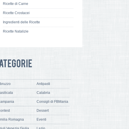
Ricette di Carne
Ricette Crostacei
Ingredienti delle Ricette
Ricette Natalizie
bruzzo
Antipasti
asilicata
Calabria
ampania
Consigli di FBMania
ontest
Dessert
milia Romagna
Eventi
riuli Venezia Giulia
Lazio