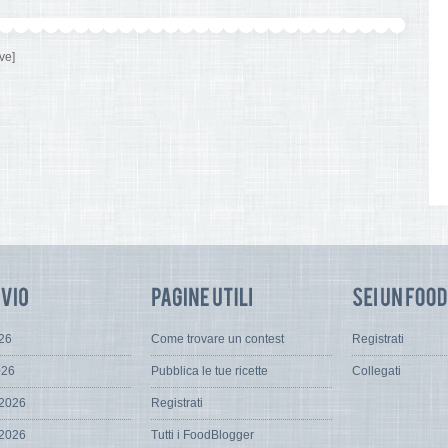
ve]
026
Come trovare un contest
Registrati
026
Pubblica le tue ricette
Collegati
 2026
Registrati
 2026
Tutti i FoodBlogger