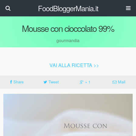
FoodBloggerMania.it
Mousse con cioccolato 99%
gourmandia
VAI ALLA RICETTA >>
Share
Tweet
+ 1
Mail