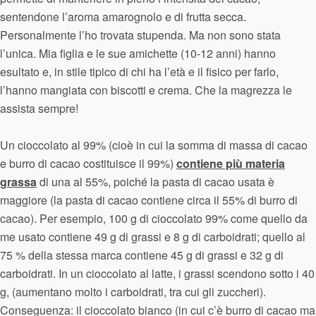
sentendone l’aroma amarognolo e di frutta secca.
Personalmente l’ho trovata stupenda. Ma non sono stata
l’unica. Mia figlia e le sue amichette (10-12 anni) hanno
esultato e, in stile tipico di chi ha l’età e il fisico per farlo,
l’hanno mangiata con biscotti e crema. Che la magrezza le
assista sempre!
Un cioccolato al 99% (cioè in cui la somma di massa di cacao
e burro di cacao costituisce il 99%)
contiene più materia
grassa
di una al 55%, poiché la pasta di cacao usata è
maggiore (la pasta di cacao contiene circa il 55% di burro di
cacao). Per esempio, 100 g di cioccolato 99% come quello da
me usato contiene 49 g di grassi e 8 g di carboidrati; quello al
75 % della stessa marca contiene 45 g di grassi e 32 g di
carboidrati. In un cioccolato al latte, i grassi scendono sotto i 40
g, (aumentano molto i carboidrati, tra cui gli zuccheri).
Conseguenza: il cioccolato bianco (in cui c’è burro di cacao ma