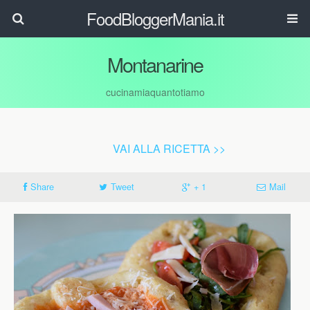
FoodBloggerMania.it
Montanarine
cucinamiaquantotiamo
VAI ALLA RICETTA >>
Share
Tweet
+ 1
Mail