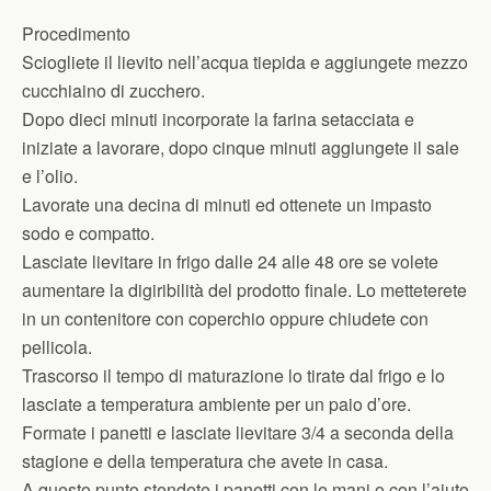
Procedimento
Sciogliete il lievito nell’acqua tiepida e aggiungete mezzo
cucchiaino di zucchero.
Dopo dieci minuti incorporate la farina setacciata e
iniziate a lavorare, dopo cinque minuti aggiungete il sale
e l’olio.
Lavorate una decina di minuti ed ottenete un impasto
sodo e compatto.
Lasciate lievitare in frigo dalle 24 alle 48 ore se volete
aumentare la digiribilità del prodotto finale. Lo metteterete
in un contenitore con coperchio oppure chiudete con
pellicola.
Trascorso il tempo di maturazione lo tirate dal frigo e lo
lasciate a temperatura ambiente per un paio d’ore.
Formate i panetti e lasciate lievitare 3/4 a seconda della
stagione e della temperatura che avete in casa.
A questo punto stendete i panetti con le mani o con l’aiuto