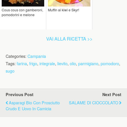
Cous cous con gamberoni,
Muffin ai kiwi e Skyr!
pomodorini e melone
VAI ALLA RICETTA >>
Categories:
Campania
Tags:
farina
,
frigo
,
integrale
,
lievito
,
olio
,
parmigiano
,
pomodoro
,
sugo
Previous Post
Next Post
Asparagi Bio Con Prosciutto
SALAME DI CIOCCOLATO
Crudo E Uovo In Camicia