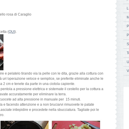
L
ello rosa di Caraglio
M
P
etta (
QUI
).
P
S
T
U
V
re e pelatelo tirando via la pelle con le dita, grazie alla cottura con
rà un’operazione veloce e semplice, se preferite eliminate anche le
rca 2 cm e tenete da parte in una ciotola capiente.
entola a pressione elettrica e sistemate il cestello per la cottura a
lavate accuratamente per eliminare la terra.
 cuocete ad alta pressione in manuale per 15 minuti.
ola e facendo attenzione e a non bruciarvi rimuovete le patate
Lasciate intiepidire e procedete nella sbucciatura. Tagliate poi le
ro.