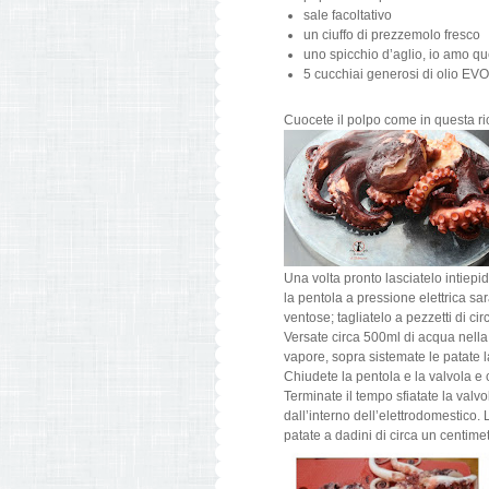
sale facoltativo
un ciuffo di prezzemolo fresco
uno spicchio d’aglio, io amo qu
5 cucchiai generosi di olio EVO
Cuocete il polpo come in questa ric
Una volta pronto lasciatelo intiepidi
la pentola a pressione elettrica sa
ventose; tagliatelo a pezzetti di ci
Versate circa 500ml di acqua nella p
vapore, sopra sistemate le patate 
Chiudete la pentola e la valvola e
Terminate il tempo sfiatate la valv
dall’interno dell’elettrodomestico. 
patate a dadini di circa un centimet