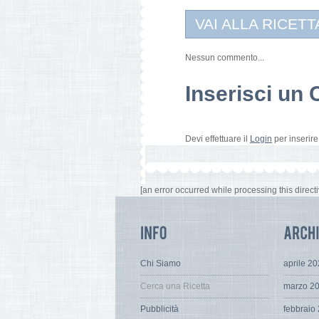
VAI ALLA RICETT
Nessun commento...
Inserisci u
Devi effettuare il
Login
per inserir
[an error occurred while processing this directi
Chi Siamo
aprile 2
Cerca una Ricetta
marzo 2
Pubblicità
febbraio