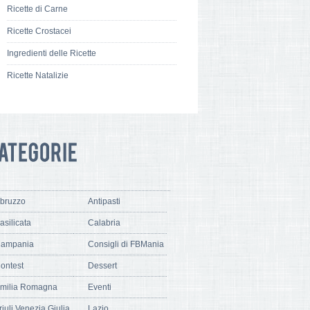
Ricette di Carne
Ricette Crostacei
Ingredienti delle Ricette
Ricette Natalizie
bruzzo
Antipasti
asilicata
Calabria
ampania
Consigli di FBMania
ontest
Dessert
milia Romagna
Eventi
riuli Venezia Giulia
Lazio