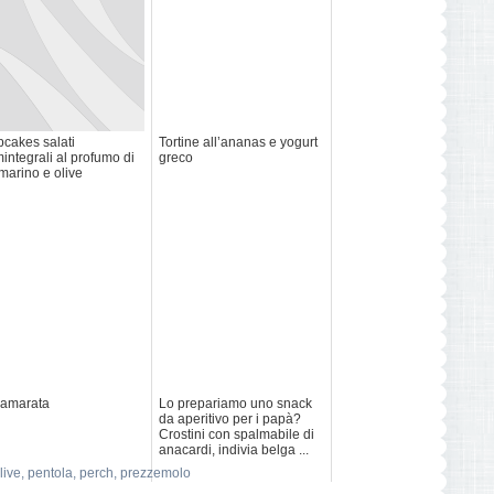
cakes salati
Tortine all’ananas e yogurt
integrali al profumo di
greco
marino e olive
lamarata
Lo prepariamo uno snack
da aperitivo per i papà?
Crostini con spalmabile di
anacardi, indivia belga ...
live
,
pentola
,
perch
,
prezzemolo