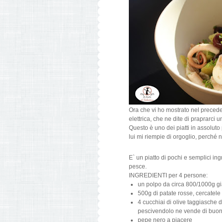
Ora che vi ho mostrato nel precede
elettrica, che ne dite di praprarci 
Questo è uno dei piatti in assoluto
lui mi riempie di orgoglio, perché 
E` un piatto di pochi e semplici ing
pesce.
INGREDIENTI per 4 persone:
un polpo da circa 800/1000g già
500g di patate rosse, cercatele
4 cucchiai di olive taggiasche de
pescivendolo ne vende di buon
pepe nero a piacere