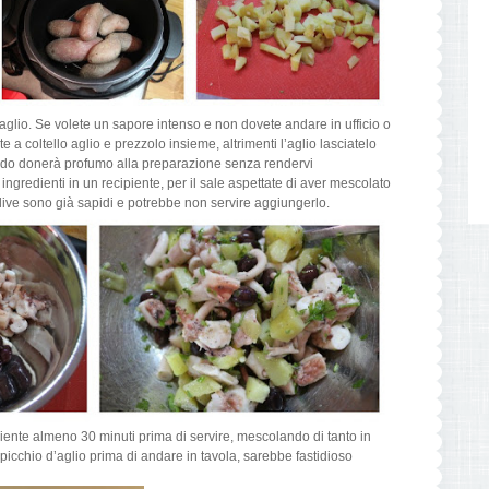
aglio. Se volete un sapore intenso e non dovete andare in ufficio o
e a coltello aglio e prezzolo insieme, altrimenti l’aglio lasciatelo
modo donerà profumo alla preparazione senza rendervi
i ingredienti in un recipiente, per il sale aspettate di aver mescolato
olive sono già sapidi e potrebbe non servire aggiungerlo.
ente almeno 30 minuti prima di servire, mescolando di tanto in
spicchio d’aglio prima di andare in tavola, sarebbe fastidioso