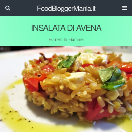
FoodBloggerMania.it
INSALATA DI AVENA
Fornelli In Fiamme