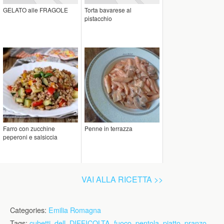
GELATO alle FRAGOLE
Torta bavarese al
pistacchio
Farro con zucchine
Penne in terrazza
peperoni e salsiccia
VAI ALLA RICETTA >>
Categories:
Emilia Romagna
Tags:
cubetti
,
dell
,
DIFFICOLTA
,
fuoco
,
pentola
,
piatto
,
pranzo
,