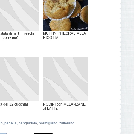
tata di mirtilli freschi
MUFFIN INTEGRALI ALLA
ANO
ueberry pie)
RICOTTA
ta dei 12 cucchiai
NODINI con MELANZANE
al LATTE
io
,
padella
,
pangrattato
,
parmigiano
,
zafferano