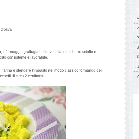
L
M
P
 d’oliva
P
S
 il formaggio grattugiato, l’uovo, il latte e il burro sciolto e
T
sto consistente e lavorabile.
U
i farina e stendere l’impasto nel modo classico formando dei
hetti di circa 2 centimetri.
V