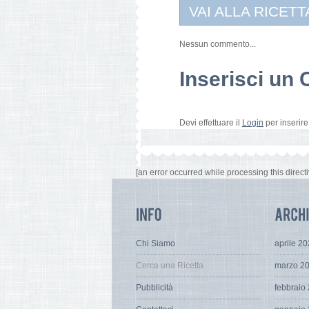
VAI ALLA RICETT
Nessun commento...
Inserisci u
Devi effettuare il
Login
per inserir
[an error occurred while processing this directi
Chi Siamo
aprile 2
Cerca una Ricetta
marzo 2
Pubblicità
febbraio