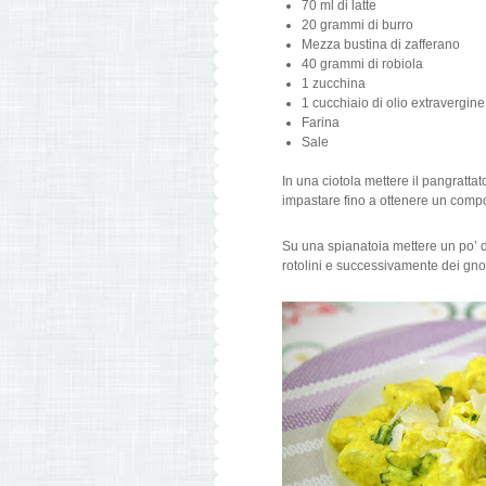
70 ml di latte
20 grammi di burro
Mezza bustina di zafferano
40 grammi di robiola
1 zucchina
1 cucchiaio di olio extravergine
Farina
Sale
In una ciotola mettere il pangrattato,
impastare fino a ottenere un compo
Su una spianatoia mettere un po’ d
rotolini e successivamente dei gnocc