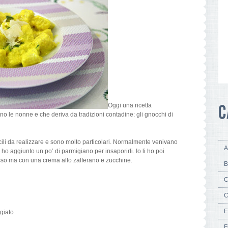
Oggi una ricetta
 le nonne e che deriva da tradizioni contadine: gli gnocchi di
ili da realizzare e sono molto particolari. Normalmente venivano
A
o ho aggiunto un po’ di parmigiano per insaporirli. Io li ho poi
osso ma con una crema allo zafferano e zucchine.
B
C
C
E
giato
F