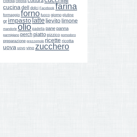
cottura
ciotola
cipolla
farina
cucina
dell
dolci
Facebook
forno
giorno
formaggio
glutine
fuoco
latte
impasto
lievito
limone
gr
olio
pane
panna
padella
mandorle
perch
piatto
pizzico
parmigiano
pomodoro
ricette
ricotta
preparazione
prezzemolo
zucchero
uova
vino
uovo