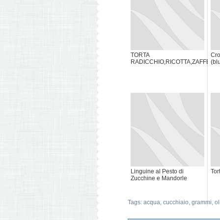
TORTA
Cros
RADICCHIO,RICOTTA,ZAFFER
(bl
Linguine al Pesto di
Tor
Zucchine e Mandorle
Tags:
acqua
,
cucchiaio
,
grammi
,
ol