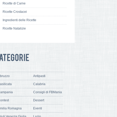
Ricette di Carne
Ricette Crostacei
Ingredienti delle Ricette
Ricette Natalizie
bruzzo
Antipasti
asilicata
Calabria
ampania
Consigli di FBMania
ontest
Dessert
milia Romagna
Eventi
riuli Venezia Giulia
Lazio