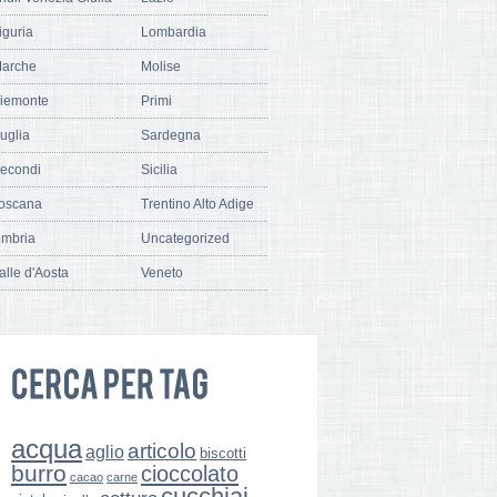
iguria
Lombardia
arche
Molise
iemonte
Primi
uglia
Sardegna
econdi
Sicilia
oscana
Trentino Alto Adige
mbria
Uncategorized
alle d'Aosta
Veneto
acqua
articolo
aglio
biscotti
burro
cioccolato
cacao
carne
cucchiai