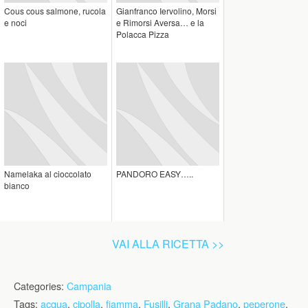
Cous cous salmone, rucola
Gianfranco Iervolino, Morsi
e noci
e Rimorsi Aversa… e la
Polacca Pizza
Namelaka al cioccolato
PANDORO EASY…..
bianco
VAI ALLA RICETTA >>
Categories:
Campania
Tags:
acqua
,
cipolla
,
fiamma
,
Fusilli
,
Grana Padano
,
peperone
,