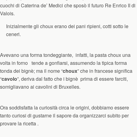
cuochi di Caterina de’ Medici che sposò il futuro Re Enrico II di
Valois.
Inizialmente gli choux erano dei pani ripieni, cotti sotto le
ceneri.
Avevano una forma tondeggiante,
infatti,
la pasta choux
una
volta in forno tende a gonfiarsi, assumendo la tipica forma
tonda dei bignè; ma il nome “
choux
” che in francese significa
“
cavolo
”, deriva dal fatto che i bignè prima di essere farciti,
somigliavano ai cavolini di Bruxelles.
Ora soddisfatta la curiosità circa le origini, dobbiamo essere
tanto curiosi di gustarne il sapore da organizzarci subito per
provare la ricetta .