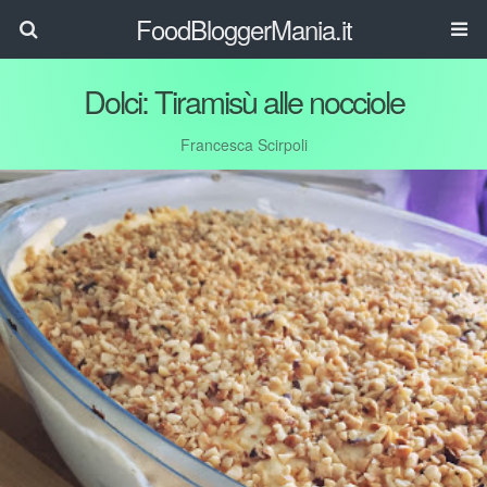
FoodBloggerMania.it
Dolci: Tiramisù alle nocciole
Francesca Scirpoli