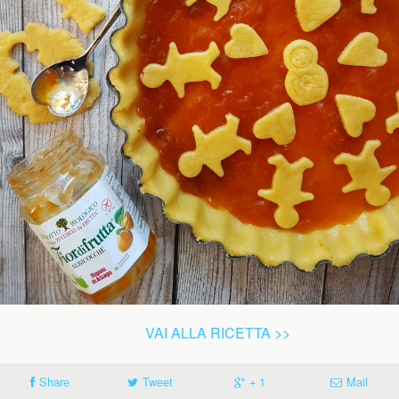
VAI ALLA RICETTA >>
Share
Tweet
+ 1
Mail