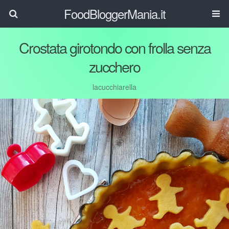
FoodBloggerMania.it
Crostata girotondo con frolla senza
zucchero
lacucchiarella