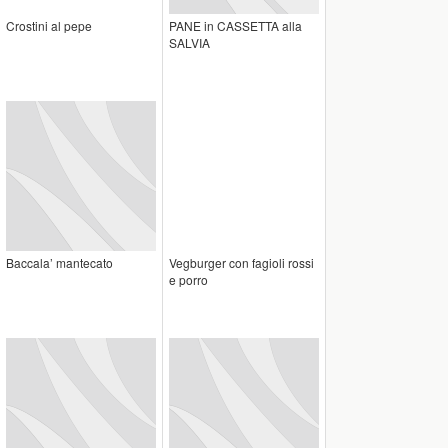
Crostini al pepe
PANE in CASSETTA alla
SALVIA
Baccala’ mantecato
Vegburger con fagioli rossi
e porro