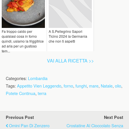
Fa troppo caldo per
A S.Pellegrino Sapori
qualsiasi cosa in forno
Ticino 2024 la Germania
quindi, usiamo la friggitrice
che non ti aspetti
ad aria per un gustoso
tem...
VAI ALLA RICETTA >>
Categories:
Lombardia
Tags:
Appetito Vien Leggendo
,
forno
,
funghi
,
mare
,
Natale
,
olio
,
Potete Continua
,
terra
Previous Post
Next Post
Omini Pan Di Zenzero
Crostatine Al Cioccolato Senza