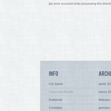
[an error occurred while processing this directi
Chi Siamo
aprile 2
Cerca una Ricetta
marzo 2
Pubblicità
febbraio
Contattaci
gennaio