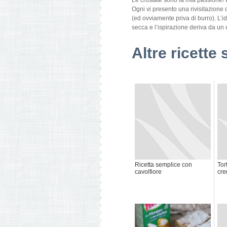
Le crostate sono la mia passione! F
Ogni vi presento una rivisitazione 
(ed ovviamente priva di burro). L’id
secca e l’ispirazione deriva da un
Altre ricette 
Ricetta semplice con
Tor
cavolfiore
cr