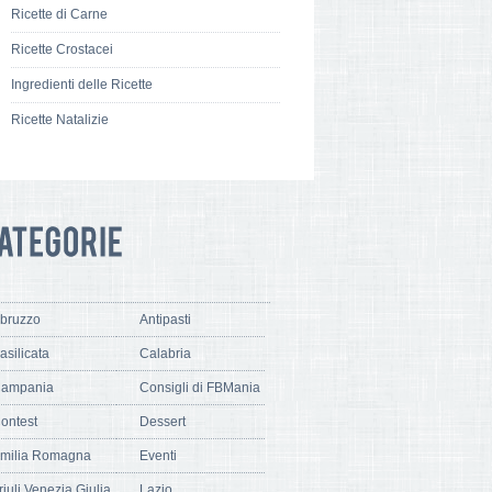
Ricette di Carne
Ricette Crostacei
Ingredienti delle Ricette
Ricette Natalizie
bruzzo
Antipasti
asilicata
Calabria
ampania
Consigli di FBMania
ontest
Dessert
milia Romagna
Eventi
riuli Venezia Giulia
Lazio