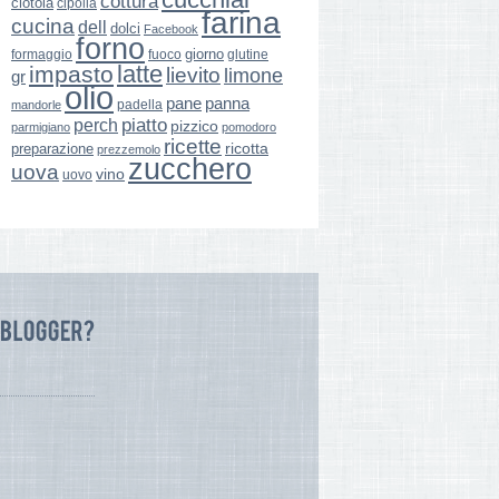
cottura
ciotola
cipolla
farina
cucina
dell
dolci
Facebook
forno
giorno
formaggio
glutine
fuoco
latte
impasto
lievito
limone
gr
olio
pane
panna
padella
mandorle
perch
piatto
pizzico
parmigiano
pomodoro
ricette
ricotta
preparazione
prezzemolo
zucchero
uova
vino
uovo