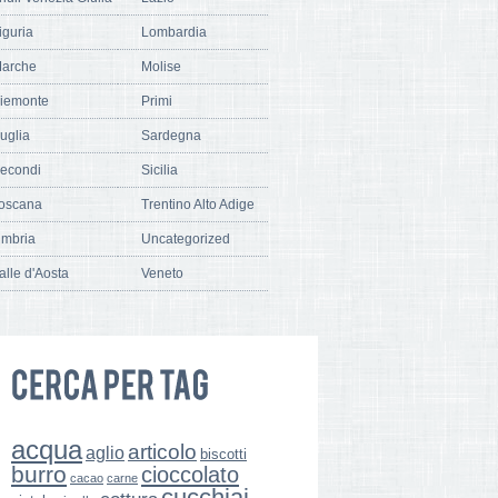
iguria
Lombardia
arche
Molise
iemonte
Primi
uglia
Sardegna
econdi
Sicilia
oscana
Trentino Alto Adige
mbria
Uncategorized
alle d'Aosta
Veneto
acqua
articolo
aglio
biscotti
burro
cioccolato
cacao
carne
cucchiai