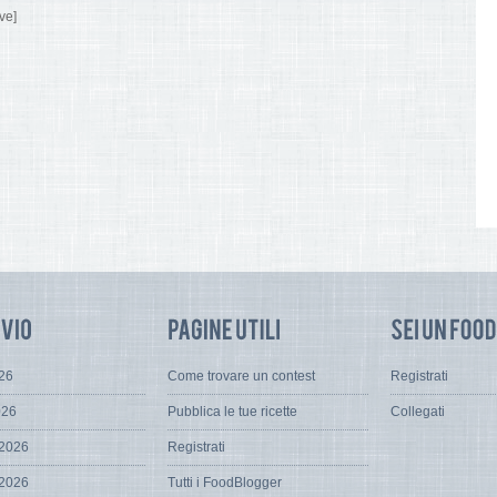
ve]
026
Come trovare un contest
Registrati
026
Pubblica le tue ricette
Collegati
 2026
Registrati
 2026
Tutti i FoodBlogger