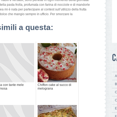
riabili e versatili, sono perfette in ogni momento della giornata!
della pasta frolla, profumata con farina di nocciole e di mandorle
ea mi è nata per partecipare al contest sull’utilizzo della frutta
 dolce che mangio sempre in ufficio. Per smorzare la
simili a questa:
A
B
ta con tante mele
Chiffon cake al succo di
emosa
melograna
C
C
E
F