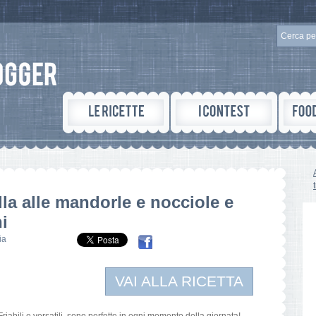
lla alle mandorle e nocciole e
i
ia
VAI ALLA RICETTA