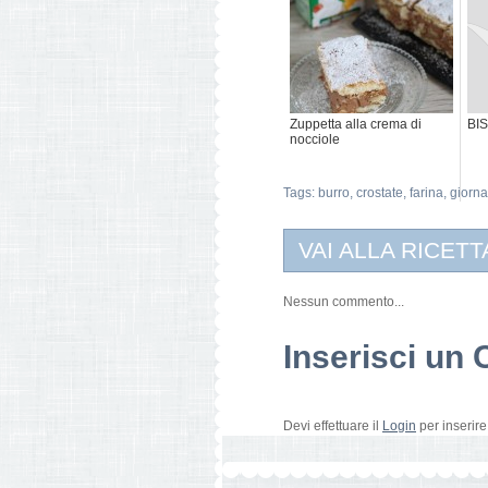
Zuppetta alla crema di
BIS
nocciole
Tags:
burro
,
crostate
,
farina
,
giorna
VAI ALLA RICETT
Nessun commento...
Inserisci u
Devi effettuare il
Login
per inserir