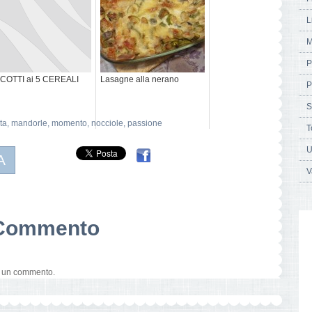
L
M
P
COTTI ai 5 CEREALI
Lasagne alla nerano
P
S
ta
,
mandorle
,
momento
,
nocciole
,
passione
T
U
A
V
n Commento
e un commento.