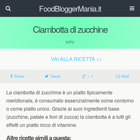
FoodBloggerMania.it
Ciambotta di zucchine
adry
VAI ALLA RICETTA >>
Share
Tweet
+ 1
Mail
La ciambotta di zucchine è un piatto tipicamente
meridionale, è consumato essenzialmente come contorno
o come piatto unico. Grazie ai suoi ingredienti base
(zucchine, patate e fiori di zucca) la ciambotta è a tutti gli
effetti un piatto ricco di vitamine.
Altre ricette simili a questa: