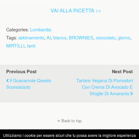
VAI ALLA RICETTA >>
Categories:
Lombardia
Tags:
abbinamento
,
AI
,
bianco
,
BROWNIES
,
cioccolato
,
giorno
,
MIRTILLI
,
tanti
Previous Post
Next Post
Il Guacamole Questo
Tartare Vegana Di Pomodori
Sconosciuto
Con Crema Di Avocado E
Sfoglie Di Amaranto
Back to top
Utilizziamo i cookie per essere sicuri che tu possa avere la migliore esperienza
Mobile
Desktop