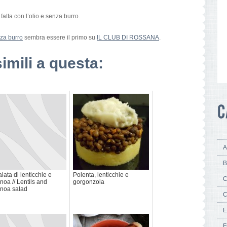
fatta con l’olio e senza burro.
nza burro
sembra essere il primo su
IL CLUB DI ROSSANA
.
simili a questa:
A
B
alata di lenticchie e
Polenta, lenticchie e
C
noa // Lentils and
gorgonzola
noa salad
C
E
F