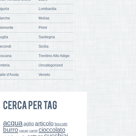
iguria
Lombardia
arche
Molise
iemonte
Primi
uglia
Sardegna
econdi
Sicilia
oscana
Trentino Alto Adige
mbria
Uncategorized
alle d'Aosta
Veneto
acqua
articolo
aglio
biscotti
burro
cioccolato
cacao
carne
cucchiai