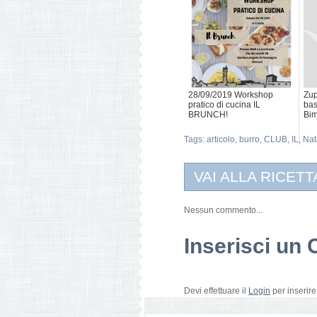
28/09/2019 Workshop
Zup
pratico di cucina IL
bas
BRUNCH!
Bi
Tags:
articolo
,
burro
,
CLUB
,
IL
,
Nat
VAI ALLA RICETT
Nessun commento...
Inserisci u
Devi effettuare il
Login
per inserir