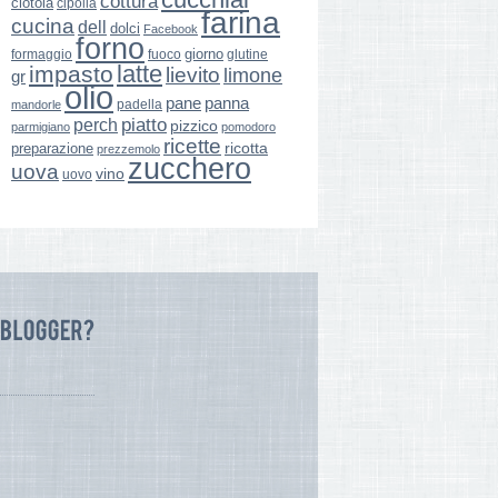
cottura
ciotola
cipolla
farina
cucina
dell
dolci
Facebook
forno
giorno
formaggio
glutine
fuoco
latte
impasto
lievito
limone
gr
olio
pane
panna
padella
mandorle
perch
piatto
pizzico
parmigiano
pomodoro
ricette
ricotta
preparazione
prezzemolo
zucchero
uova
vino
uovo