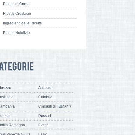
Ricette di Carne
Ricette Crostacei
Ingredienti delle Ricette
Ricette Natalizie
bruzzo
Antipasti
asilicata
Calabria
ampania
Consigli di FBMania
ontest
Dessert
milia Romagna
Eventi
riuli Venezia Giulia
Lazio