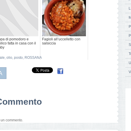
L
M
P
P
pa di pomodoro e
Fagioli all’uccelletto con
ilico fatta in casa con il
salsiccia
S
mby
T
ale
,
olio
,
posto
,
ROSSANA
U
A
V
n Commento
e un commento.