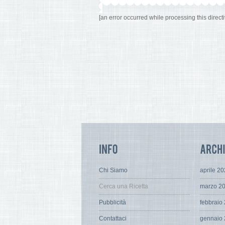
[an error occurred while processing this directi
Chi Siamo
aprile 2
Cerca una Ricetta
marzo 2
Pubblicità
febbraio
Contattaci
gennaio