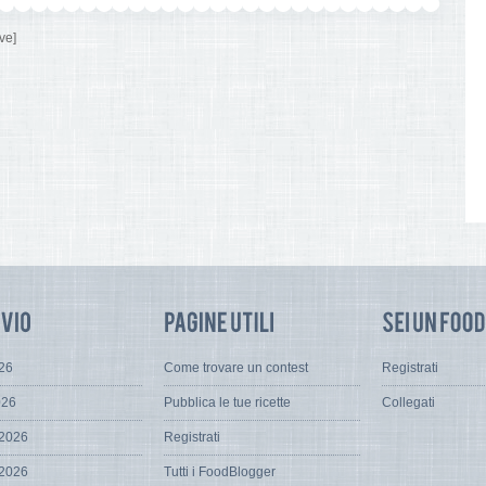
ve]
026
Come trovare un contest
Registrati
026
Pubblica le tue ricette
Collegati
 2026
Registrati
 2026
Tutti i FoodBlogger