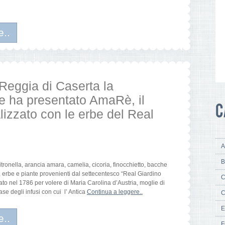
e..
 Reggia di Caserta la
one ha presentato AmaRè, il
lizzato con le erbe del Real
A
B
tronella, arancia amara, camelia, cicoria, finocchietto, bacche
i, erbe e piante provenienti dal settecentesco “Real Giardino
C
ato nel 1786 per volere di Maria Carolina d’Austria, moglie di
se degli infusi con cui l’ Antica
Continua a leggere..
C
E
e..
F