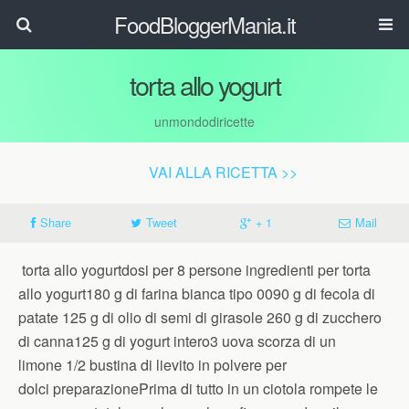
FoodBloggerMania.it
torta allo yogurt
unmondodiricette
VAI ALLA RICETTA >>
Share
Tweet
+ 1
Mail
torta allo yogurtdosi per 8 persone ingredienti per torta
allo yogurt180 g di farina bianca tipo 0090 g di fecola di
patate 125 g di olio di semi di girasole 260 g di zucchero
di canna125 g di yogurt intero3 uova scorza di un
limone 1/2 bustina di lievito in polvere per
dolci preparazionePrima di tutto in un ciotola rompete le