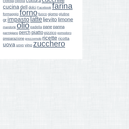
cottura
ciotola
cipolla
farina
cucina
dell
dolci
Facebook
forno
giorno
formaggio
glutine
fuoco
latte
impasto
lievito
limone
gr
olio
pane
panna
padella
mandorle
perch
piatto
pizzico
parmigiano
pomodoro
ricette
ricotta
preparazione
prezzemolo
zucchero
uova
vino
uovo