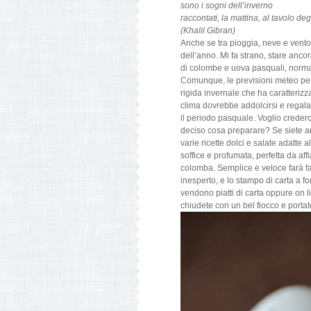
sono i sogni dell’inverno
raccontati, la mattina, al tavolo deg
(Khalil Gibran)
Anche se tra pioggia, neve e vento 
dell’anno. Mi fa strano, stare anco
di colombe e uova pasquali, norma
Comunque, le previsioni meteo per 
rigida invernale che ha caratterizz
clima dovrebbe addolcirsi e regala
il periodo pasquale. Voglio creder
deciso cosa preparare? Se siete an
varie ricette dolci e salate adatte 
soffice e profumata, perfetta da aff
colomba. Semplice e veloce farà fa
inesperto, e lo stampo di carta a f
vendono piatti di carta oppure on l
chiudete con un bel fiocco e porta