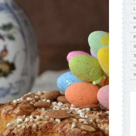
L
M
P
P
S
T
U
V