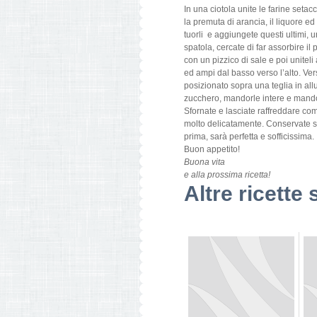
In una ciotola unite le farine setacc
la premuta di arancia, il liquore e
tuorli e aggiungete questi ultimi,
spatola, cercate di far assorbire i
con un pizzico di sale e poi unitel
ed ampi dal basso verso l’alto. Vers
posizionato sopra una teglia in all
zucchero, mandorle intere e mandorl
Sfornate e lasciate raffreddare c
molto delicatamente. Conservate so
prima, sarà perfetta e sofficissima.
Buon appetito!
Buona vita
e alla prossima ricetta!
Altre ricette 