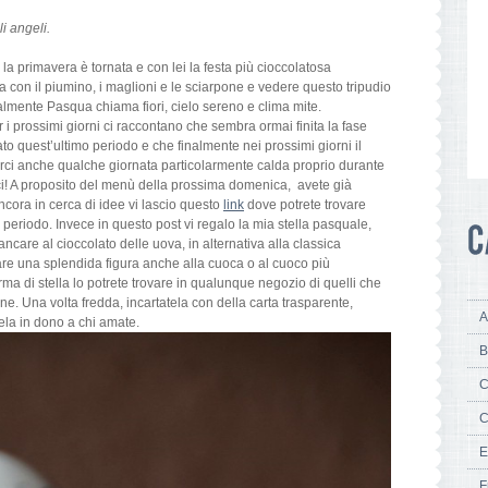
li angeli.
la primavera è tornata e con lei la festa più cioccolatosa
ra con il piumino, i maglioni e le sciarpone e vedere questo tripudio
lmente Pasqua chiama fiori, cielo sereno e clima mite.
i prossimi giorni ci raccontano che sembra ormai finita la fase
ato quest’ultimo periodo e che finalmente nei prossimi giorni il
rci anche qualche giornata particolarmente calda proprio durante
ci! A proposito del menù della prossima domenica, avete già
cora in cerca di idee vi lascio questo
link
dove potrete trovare
al periodo. Invece in questo post vi regalo la mia stella pasquale,
iancare al cioccolato delle uova, in alternativa alla classica
re una splendida figura anche alla cuoca o al cuoco più
orma di stella lo potrete trovare in qualunque negozio di quelli che
ine. Una volta fredda, incartatela con della carta trasparente,
A
tela in dono a chi amate.
B
C
C
E
F