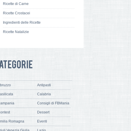
Ricette di Carne
Ricette Crostacei
Ingredienti delle Ricette
Ricette Natalizie
bruzzo
Antipasti
asilicata
Calabria
ampania
Consigli di FBMania
ontest
Dessert
milia Romagna
Eventi
riuli Venezia Giulia
Lazio