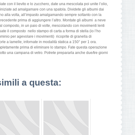
iate con il lievito e lo zucchero, date una mescolata poi unite l’olio,
d iniziate ad amalgamare con una spatola. Dividete gli albumi dai
 uno alla volta, all’impasto amalgamando sempre soltanto con la
l precedente prima di aggiungere l’altro. Montate gli albumi a neve
i al composto, in un paio di volte, mescolando con movimenti lenti
ate il composto nello stampo di carta a forma di stella (io l’ho
uminio per agevolare i movimenti) ricoprite di granella di
e a lamelle, infornate in modalità statica a 150° per 1 ora.
ompletamente prima di eliminare lo stampo. Fate questa operazione
tto una campana di vetro. Potrete prepararla anche due/tre giorni
simili a questa: