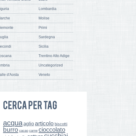
iguria
Lombardia
arche
Molise
iemonte
Primi
uglia
Sardegna
econdi
Sicilia
oscana
Trentino Alto Adige
mbria
Uncategorized
alle d'Aosta
Veneto
acqua
articolo
aglio
biscotti
burro
cioccolato
cacao
carne
cucchiai