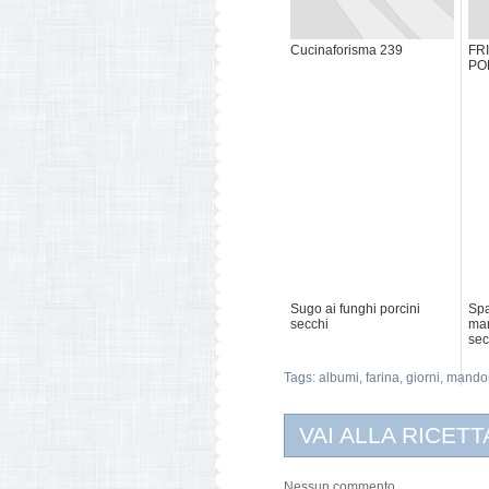
Cucinaforisma 239
FR
PO
Sugo ai funghi porcini
Spa
secchi
man
sec
Tags:
albumi
,
farina
,
giorni
,
mandor
VAI ALLA RICETT
Nessun commento...