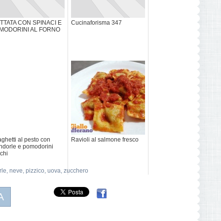
ITTATA CON SPINACI E
Cucinaforisma 347
MODORINI AL FORNO
ghetti al pesto con
Ravioli al salmone fresco
dorle e pomodorini
chi
le
,
neve
,
pizzico
,
uova
,
zucchero
A