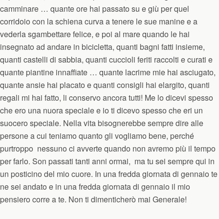
camminare … quante ore hai passato su e giù per quel
corridoio con la schiena curva a tenere le sue manine e a
vederla sgambettare felice, e poi al mare quando le hai
insegnato ad andare in bicicletta, quanti bagni fatti insieme,
quanti castelli di sabbia, quanti cuccioli feriti raccolti e curati e
quante piantine innaffiate … quante lacrime mie hai asciugato,
quante ansie hai placato e quanti consigli hai elargito, quanti
regali mi hai fatto, li conservo ancora tutti! Me lo dicevi spesso
che ero una nuora speciale e io ti dicevo spesso che eri un
suocero speciale. Nella vita bisognerebbe sempre dire alle
persone a cui teniamo quanto gli vogliamo bene, perché
purtroppo nessuno ci avverte quando non avremo più il tempo
per farlo. Son passati tanti anni ormai, ma tu sei sempre qui in
un posticino del mio cuore. In una fredda giornata di gennaio te
ne sei andato e in una fredda giornata di gennaio il mio
pensiero corre a te. Non ti dimenticherò mai Generale!