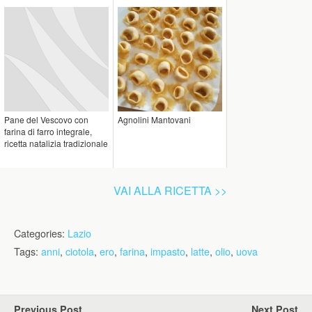
Pane del Vescovo con
Agnolini Mantovani
farina di farro integrale,
ricetta natalizia tradizionale
VAI ALLA RICETTA >>
Categories:
Lazio
Tags:
anni
,
ciotola
,
ero
,
farina
,
impasto
,
latte
,
olio
,
uova
Previous Post
Next Post