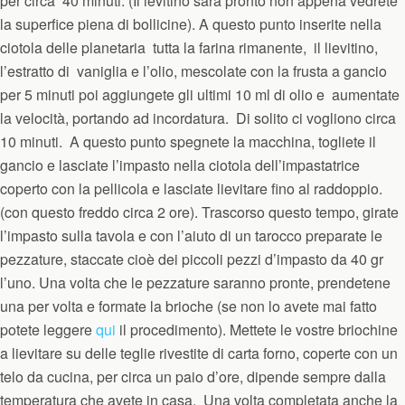
per circa 40 minuti. (Il ievitino sarà pronto non appena vedrete
la superfice piena di bollicine). A questo punto inserite nella
ciotola delle planetaria tutta la farina rimanente, il lievitino,
l’estratto di vaniglia e l’olio, mescolate con la frusta a gancio
per 5 minuti poi aggiungete gli ultimi 10 ml di olio e aumentate
la velocità, portando ad incordatura. Di solito ci vogliono circa
10 minuti. A questo punto spegnete la macchina, togliete il
gancio e lasciate l’impasto nella ciotola dell’impastatrice
coperto con la pellicola e lasciate lievitare fino al raddoppio.
(con questo freddo circa 2 ore). Trascorso questo tempo, girate
l’impasto sulla tavola e con l’aiuto di un tarocco preparate le
pezzature, staccate cioè dei piccoli pezzi d’impasto da 40 gr
l’uno. Una volta che le pezzature saranno pronte, prendetene
una per volta e formate la brioche (se non lo avete mai fatto
potete leggere
qui
il procedimento). Mettete le vostre briochine
a lievitare su delle teglie rivestite di carta forno, coperte con un
telo da cucina, per circa un paio d’ore, dipende sempre dalla
temperatura che avete in casa. Una volta completata anche la