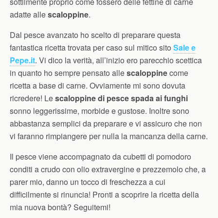
sottilmente proprio come fossero delle fettine di carne
adatte alle
scaloppine
.
Dal pesce avanzato ho scelto di preparare questa
fantastica ricetta trovata per caso sul mitico sito
Sale e
Pepe.it
. Vi dico la verità, all’inizio ero parecchio scettica
in quanto ho sempre pensato alle
scaloppine
come
ricetta a base di carne. Ovviamente mi sono dovuta
ricredere! Le
scaloppine di pesce spada ai funghi
sonno leggerissime, morbide e gustose. Inoltre sono
abbastanza semplici da preparare e vi assicuro che non
vi faranno rimpiangere per nulla la mancanza della carne.
Il pesce viene accompagnato da cubetti di pomodoro
conditi a crudo con olio extravergine e prezzemolo che, a
parer mio, danno un tocco di freschezza a cui
difficilmente si rinuncia! Pronti a scoprire la ricetta della
mia nuova bontà? Seguitemi!