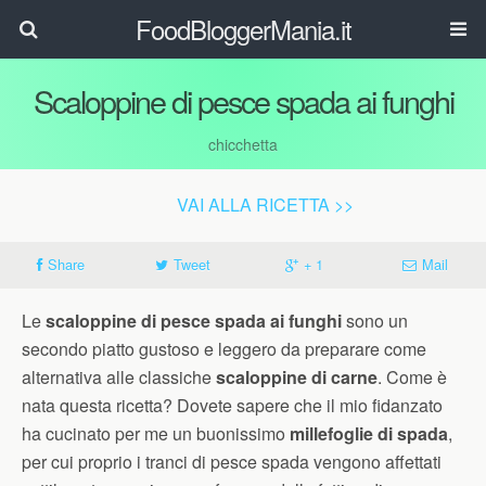
FoodBloggerMania.it
Scaloppine di pesce spada ai funghi
chicchetta
VAI ALLA RICETTA >>
Share
Tweet
+ 1
Mail
Le
scaloppine di pesce spada ai funghi
sono un
secondo piatto gustoso e leggero da preparare come
alternativa alle classiche
scaloppine di carne
. Come è
nata questa ricetta? Dovete sapere che il mio fidanzato
ha cucinato per me un buonissimo
millefoglie di spada
,
per cui proprio i tranci di pesce spada vengono affettati