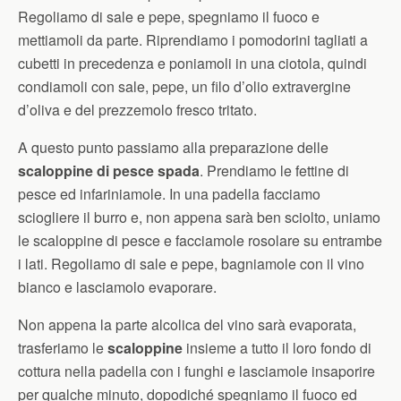
Regoliamo di sale e pepe, spegniamo il fuoco e
mettiamoli da parte. Riprendiamo i pomodorini tagliati a
cubetti in precedenza e poniamoli in una ciotola, quindi
condiamoli con sale, pepe, un filo d’olio extravergine
d’oliva e del prezzemolo fresco tritato.
A questo punto passiamo alla preparazione delle
scaloppine di pesce spada
. Prendiamo le fettine di
pesce ed infariniamole. In una padella facciamo
sciogliere il burro e, non appena sarà ben sciolto, uniamo
le scaloppine di pesce e facciamole rosolare su entrambe
i lati. Regoliamo di sale e pepe, bagniamole con il vino
bianco e lasciamolo evaporare.
Non appena la parte alcolica del vino sarà evaporata,
trasferiamo le
scaloppine
insieme a tutto il loro fondo di
cottura nella padella con i funghi e lasciamole insaporire
per qualche minuto, dopodiché spegniamo il fuoco ed