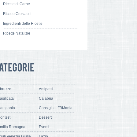
Ricette di Carne
Ricette Crostacei
Ingredienti delle Ricette
Ricette Natalizie
bruzzo
Antipasti
asilicata
Calabria
ampania
Consigli di FBMania
ontest
Dessert
milia Romagna
Eventi
riuli Venezia Giulia
Lazio