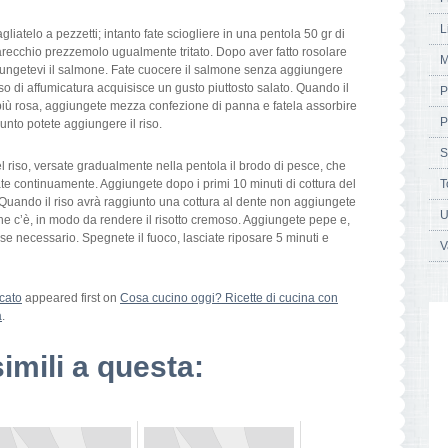
L
liatelo a pezzetti; intanto fate sciogliere in una pentola 50 gr di
parecchio prezzemolo ugualmente tritato. Dopo aver fatto rosolare
M
giungetevi il salmone. Fate cuocere il salmone senza aggiungere
o di affumicatura acquisisce un gusto piuttosto salato. Quando il
P
più rosa, aggiungete mezza confezione di panna e fatela assorbire
P
nto potete aggiungere il riso.
S
l riso, versate gradualmente nella pentola il brodo di pesce, che
ate continuamente. Aggiungete dopo i primi 10 minuti di cottura del
T
 Quando il riso avrà raggiunto una cottura al dente non aggiungete
U
che c’è, in modo da rendere il risotto cremoso. Aggiungete pepe e,
 se necessario. Spegnete il fuoco, lasciate riposare 5 minuti e
V
cato
appeared first on
Cosa cucino oggi? Ricette di cucina con
a
.
simili a questa: