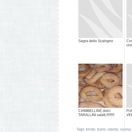
Sagra dello Scalogno
Cro
cio
CIAMBELLINE dolci
FUN
TARALLINI salati,!!!!!!!!!
VEL
Tags:
brodo
,
burro
,
cipolla
,
cucina