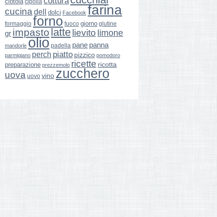
cottura
ciotola
cipolla
farina
cucina
dell
dolci
Facebook
forno
giorno
formaggio
glutine
fuoco
latte
impasto
lievito
limone
gr
olio
pane
panna
padella
mandorle
perch
piatto
pizzico
parmigiano
pomodoro
ricette
ricotta
preparazione
prezzemolo
zucchero
uova
vino
uovo