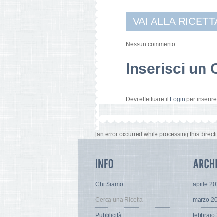
VAI ALLA RICETT
Nessun commento...
Inserisci u
Devi effettuare il
Login
per inserir
[an error occurred while processing this directi
Chi Siamo
aprile 2
Cerca una Ricetta
marzo 2
Pubblicità
febbraio