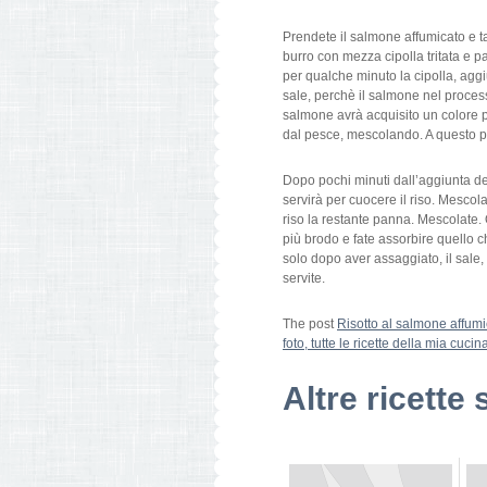
Prendete il salmone affumicato e tag
burro con mezza cipolla tritata e 
per qualche minuto la cipolla, ag
sale, perchè il salmone nel process
salmone avrà acquisito un colore 
dal pesce, mescolando. A questo pu
Dopo pochi minuti dall’aggiunta de
servirà per cuocere il riso. Mescol
riso la restante panna. Mescolate.
più brodo e fate assorbire quello 
solo dopo aver assaggiato, il sale,
servite.
The post
Risotto al salmone affumi
foto, tutte le ricette della mia cucin
Altre ricette 