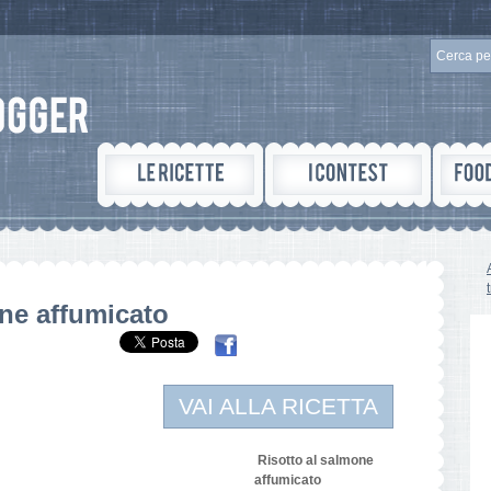
one affumicato
VAI ALLA RICETTA
Risotto al salmone
affumicato