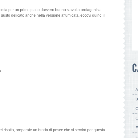
cetta per un primo piatto davvero buono stavolta protagonista
gusto delicato anche nella versione affumicata, eccovi quindi il
a
A
B
C
C
E
el risotto, preparate un brodo di pesce che vi servirà per questa
F