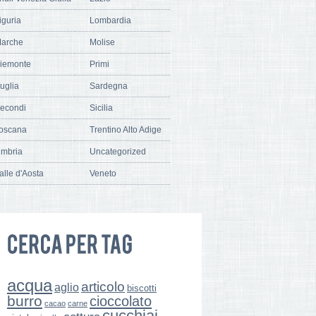
iguria
Lombardia
arche
Molise
iemonte
Primi
uglia
Sardegna
econdi
Sicilia
oscana
Trentino Alto Adige
mbria
Uncategorized
alle d'Aosta
Veneto
acqua
articolo
aglio
biscotti
burro
cioccolato
cacao
carne
cucchiai