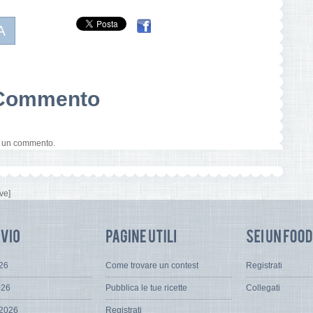
A
n Commento
e un commento.
ve]
026
Come trovare un contest
Registrati
026
Pubblica le tue ricette
Collegati
 2026
Registrati