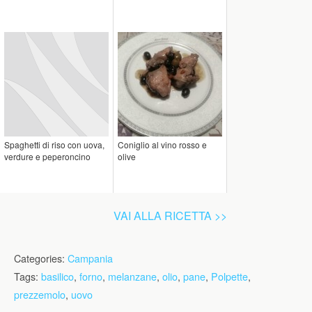
Spaghetti di riso con uova,
Coniglio al vino rosso e
verdure e peperoncino
olive
VAI ALLA RICETTA >>
Categories:
Campania
Tags:
basilico
,
forno
,
melanzane
,
olio
,
pane
,
Polpette
,
prezzemolo
,
uovo