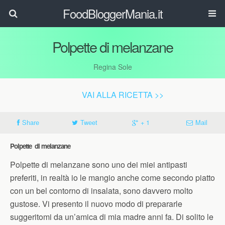
FoodBloggerMania.it
Polpette di melanzane
Regina Sole
VAI ALLA RICETTA >>
Share
Tweet
+ 1
Mail
Polpette di melanzane
Polpette di melanzane sono uno dei miei antipasti
preferiti, in realtà io le mangio anche come secondo piatto
con un bel contorno di insalata, sono davvero molto
gustose. Vi presento il nuovo modo di prepararle
suggeritomi da un’amica di mia madre anni fa. Di solito le