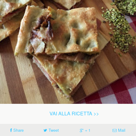
VAI ALLA RICETTA >>
Share
Tweet
+ 1
Mail