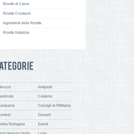
Ricette di Carne
Ricette Crostacei
Ingredienti delle Ricette
Ricette Natalizie
bruzzo
Antipasti
asilicata
Calabria
ampania
Consigli di FBMania
ontest
Dessert
milia Romagna
Eventi
riuli Venezia Giulia
Lazio