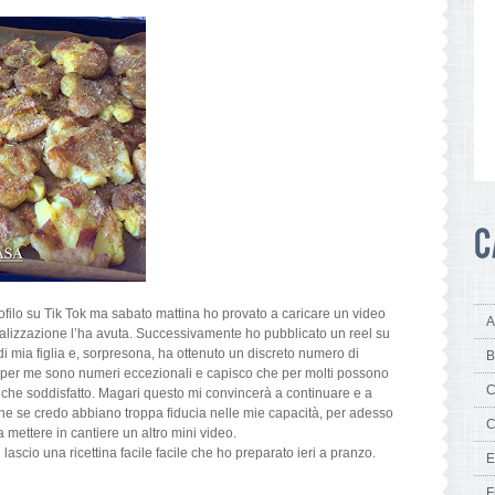
ofilo su Tik Tok ma sabato mattina ho provato a caricare un video
A
alizzazione l’ha avuta. Successivamente ho pubblicato un reel su
i mia figlia e, sorpresona, ha ottenuto un discreto numero di
B
o per me sono numeri eccezionali e capisco che per molti possono
C
 che soddisfatto. Magari questo mi convincerà a continuare e a
anche se credo abbiano troppa fiducia nelle mie capacità, per adesso
C
ettere in cantiere un altro mini video.
lascio una ricettina facile facile che ho preparato ieri a pranzo.
E
F