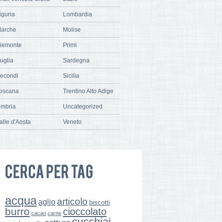
iguria
Lombardia
arche
Molise
iemonte
Primi
uglia
Sardegna
econdi
Sicilia
oscana
Trentino Alto Adige
mbria
Uncategorized
alle d'Aosta
Veneto
acqua
articolo
aglio
biscotti
burro
cioccolato
cacao
carne
cucchiai