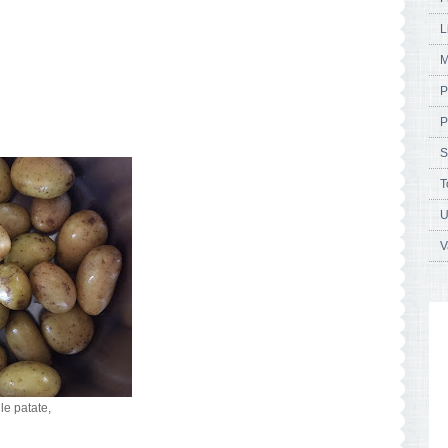
L
M
P
P
S
T
U
V
le patate,