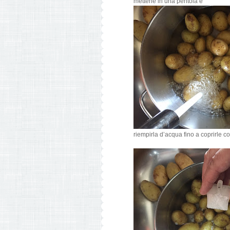
metterle in una pentola e
riempirla d’acqua fino a coprirle 