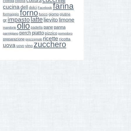
cottura
ciotola
cipolla
farina
cucina
dell
dolci
Facebook
forno
giorno
formaggio
glutine
fuoco
latte
impasto
lievito
limone
gr
olio
pane
panna
padella
mandorle
perch
piatto
pizzico
parmigiano
pomodoro
ricette
ricotta
preparazione
prezzemolo
zucchero
uova
vino
uovo