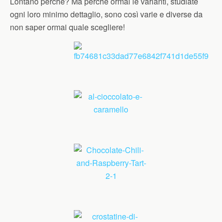
Lontano perchè? Ma perchè ormai le varianti, studiate
ogni loro minimo dettaglio, sono così varie e diverse da
non saper ormai quale scegliere!