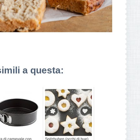
simili a questa:
ta di carnevale con
Spitzbuben (occhi di bue)