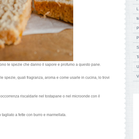
L
M
P
P
S
T
no le spezie che danno il sapore e profumo a questo pane.
U
V
lle spezie, quali fragranza, aroma e come usarle in cucina, lo trovi
’occorrenza riscaldarle nel tostapane o nel microonde con il
tagliato a fette con burro e marmellata.