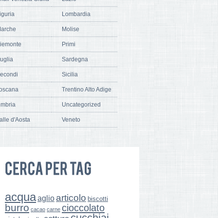
iguria
Lombardia
arche
Molise
iemonte
Primi
uglia
Sardegna
econdi
Sicilia
oscana
Trentino Alto Adige
mbria
Uncategorized
alle d'Aosta
Veneto
acqua
articolo
aglio
biscotti
burro
cioccolato
cacao
carne
cucchiai