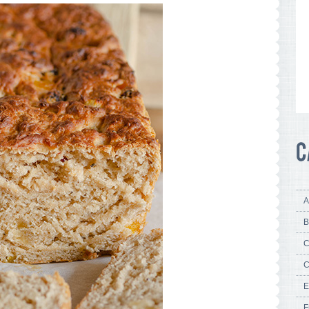
A
B
C
C
E
F