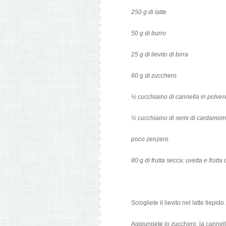
250 g di latte
50 g di burro
25 g di lievito di birra
60 g di zucchero
½ cucchiaino di cannella in polver
½ cucchiaino di semi di cardamom
poco zenzero
80 g di frutta secca: uvetta e frutta
Sciogliete il lievito nel latte tiepido.
Aggiungete lo zucchero, la cannell