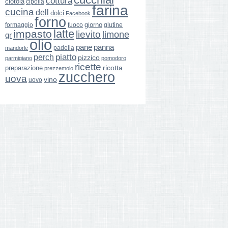
cottura
ciotola
cipolla
farina
cucina
dell
dolci
Facebook
forno
giorno
formaggio
glutine
fuoco
latte
impasto
lievito
limone
gr
olio
pane
panna
padella
mandorle
perch
piatto
pizzico
parmigiano
pomodoro
ricette
ricotta
preparazione
prezzemolo
zucchero
uova
vino
uovo