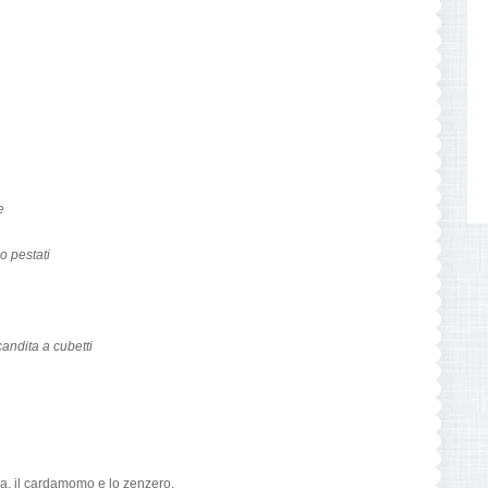
e
o pestati
 candita a cubetti
a, il cardamomo e lo zenzero.