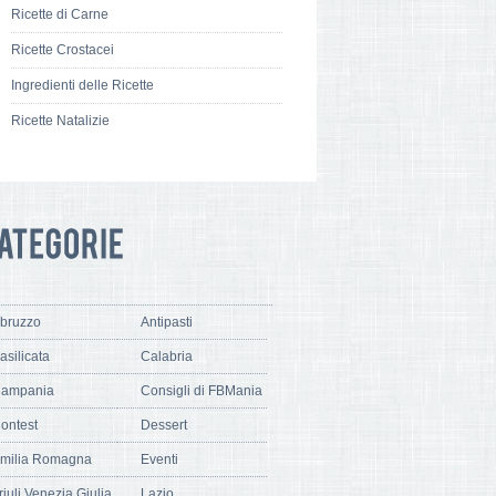
Ricette di Carne
Ricette Crostacei
Ingredienti delle Ricette
Ricette Natalizie
bruzzo
Antipasti
asilicata
Calabria
ampania
Consigli di FBMania
ontest
Dessert
milia Romagna
Eventi
riuli Venezia Giulia
Lazio